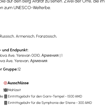
cke auf den Berg Ararat zu sehen. Zwei der Orte, die im
ören zum UNESCO-Welterbe.
 Russisch, Armenisch, Französisch,
- und Endpunkt:
Nova Ave, Yerevan 0010, Армения | 1
va Ave, Yerevan, Армения
r Gruppe:
12
Ausschlüsse
Mahlzeit
die
Eintrittsgebühr für den Garni-Tempel - 1500 AMD
Eintrittsgebühr für die Symphonie der Steine - 300 AMD