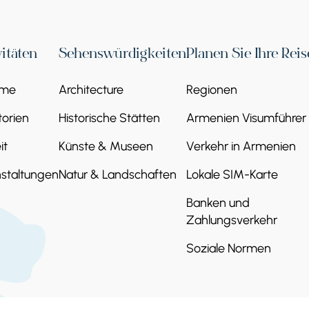
FONIE DER STEINE
vitäten
Sehenswürdigkeiten
Planen Sie Ihre Reis
onie der Steine. Die Ansammlung natürlich
eme
Architecture
Regionen
rie ist ein wahres Naturwunder und auch Teil
ine, die sich einer nach dem anderen durch
orien
Historische Stätten
Armenien Visumführer
, daher der Name.
it
Künste & Museen
Verkehr in Armenien
staltungen
Natur & Landschaften
Lokale SIM-Karte
Banken und
Zahlungsverkehr
Soziale Normen
 Klosters war Ayrivank, wegen der 140
 Mönchen bewohnt wurden. Später gab die
em Kloster seinen heutigen Namen,