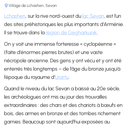
Village de Lchashen, Sevan
Lchashen
, sur la rive nord-ouest du
lac Sevan
, est l'un
des sites préhistoriques les plus importants d'Arménie.
Il se trouve dans la
région de Gegharkunik
.
On y voit une immense forteresse « cyclopéenne »
(faite d'énormes pierres brutes) et une vaste
nécropole ancienne. Des gens y ont vécu et y ont été
enterrés très longtemps – de l'âge du bronze jusqu'à
l'époque du royaume d'
Urartu
.
Quand le niveau du lac Sevan a baissé au 20e siècle,
les archéologues ont mis au jour des trouvailles
extraordinaires : des chars et des chariots à bœufs en
bois, des armes en bronze et des tombes richement
garnies. Beaucoup sont aujourd'hui exposées au