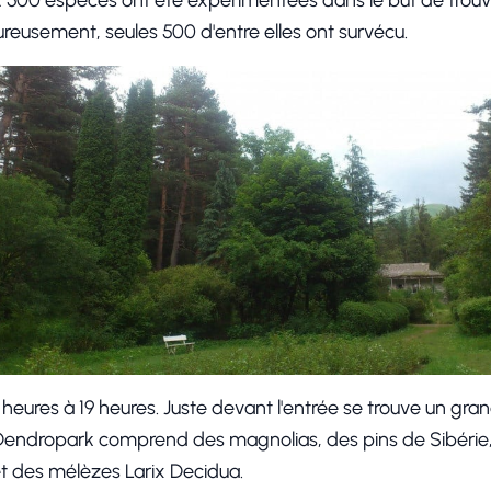
 2 500 espèces ont été expérimentées dans le but de trou
reusement, seules 500 d'entre elles ont survécu.
 heures à 19 heures. Juste devant l'entrée se trouve un gran
e Dendropark comprend des magnolias, des pins de Sibérie,
t des mélèzes Larix Decidua.