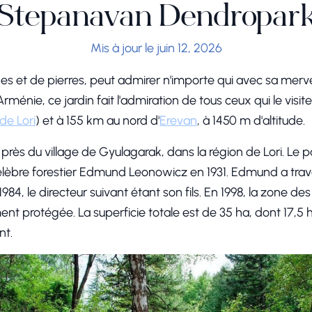
Stepanavan Dendropar
Mis à jour le juin 12, 2026
s et de pierres, peut admirer n'importe qui avec sa mervei
rménie, ce jardin fait l'admiration de tous ceux qui le visite
de Lori
) et à 155 km au nord d'
Erevan
, à 1450 m d'altitude.
près du village de Gyulagarak, dans la région de Lori. Le 
 célèbre forestier Edmund Leonowicz en 1931. Edmund a tra
984, le directeur suivant étant son fils. En 1998, la zone de
 protégée. La superficie totale est de 35 ha, dont 17,5 ha
nt.