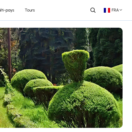
lti-pays
Tours
FRA