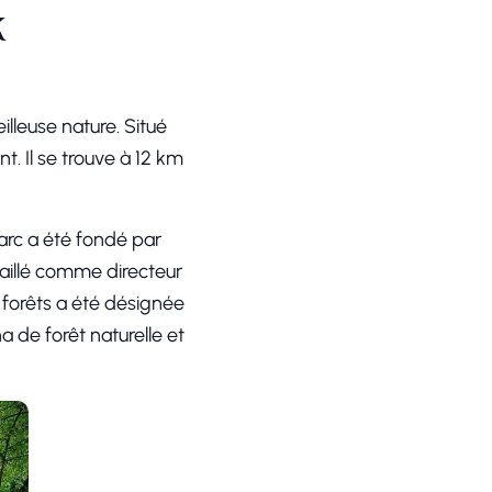
k
lleuse nature. Situé
nt. Il se trouve à 12 km
parc a été fondé par
vaillé comme directeur
s forêts a été désignée
 de forêt naturelle et