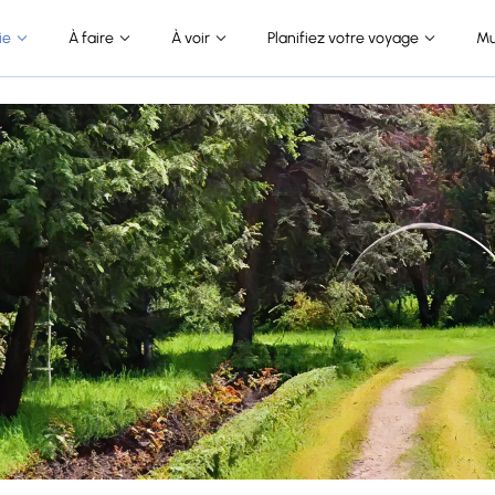
ie
À faire
À voir
Planifiez votre voyage
Mu