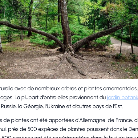
turelle avec de nombreux arbres et plantes ornementales, d
ages. La plupart d'entre elles proviennent du
jardin botan
ssie, la Géorgie, l'Ukraine et d'autres pays de l'Est.
de plantes ont été apportées d'Allemagne, de France, du
'hui, près de 500 espèces de plantes poussent dans le De