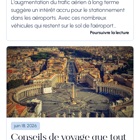
Systems
L'augmentation du trafic aérien à long terme
suggère un intérêt accru pour le stationnement
dans les aéroports. Avec ces nombreux
véhicules qui restent sur le sol de l'aéroport
pendant une longue période, voire des
Poursuivre la lecture
semaines, les...
juin 18, 2026
Conseils de voyage que tout