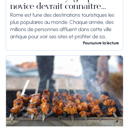
novice devrait connaître
avant de se rendre à Rome
Rome est l'une des destinations touristiques les
plus populaires au monde. Chaque année, des
millions de personnes affluent dans cette ville
antique pour voir ses sites et profiter de sa
culture. Si vous prévoyez de visiter...
Poursuivre la lecture