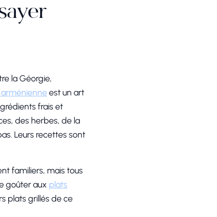
ssayer
tre la Géorgie,
e arménienne
est un art
grédients frais et
ces, des herbes, de la
as. Leurs recettes sont
nt familiers, mais tous
 de goûter aux
plats
s plats grillés de ce