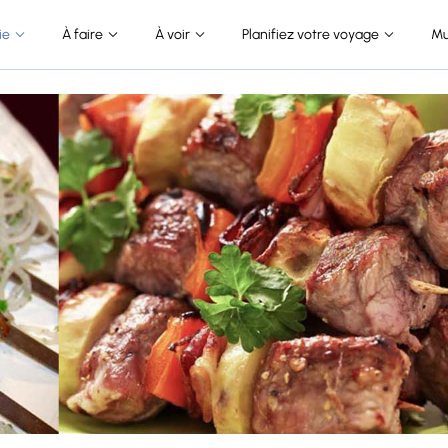
ie
À faire
À voir
Planifiez votre voyage
Mu