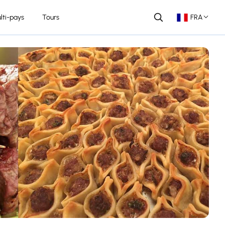
lti-pays
Tours
FRA