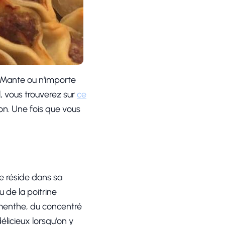
r Mante ou n'importe
l, vous trouverez sur
ce
on. Une fois que vous
te réside dans sa
 de la poitrine
e menthe, du concentré
élicieux lorsqu'on y