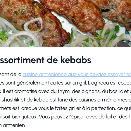
assortiment de kebabs
sant de la
cuisine arménienne que vous devriez essayer 
s sont généralement cuites sur un gril. L'agneau est coup
Il est aromatisé avec du thym, des oignons, du basilic et 
e shashlik et de kebab est l'une des cuisines arméniennes 
ets est lorsque vous le faites griller à la perfection, ce
l soit bien juteux. Vous pouvez l'épicer avec de l'ail et de
in arménien.