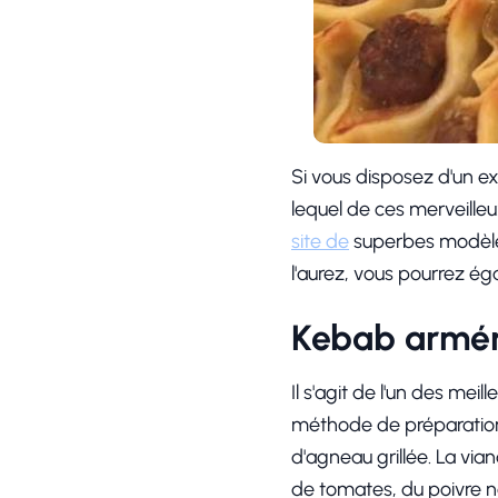
Si vous disposez d'un e
lequel de ces merveilleux
site de
superbes modèles
l'aurez, vous pourrez ég
Kebab armén
Il s'agit de l'un des me
méthode de préparation.
d'agneau grillée. La via
de tomates, du poivre no