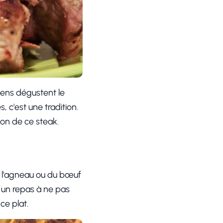
gens dégustent le
 c'est une tradition.
ion de ce steak.
de l'agneau ou du bœuf
t un repas à ne pas
ce plat.