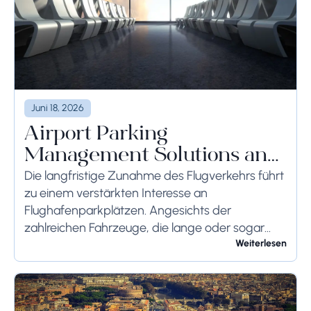
Juni 18, 2026
Airport Parking
Management Solutions and
Systems
Die langfristige Zunahme des Flugverkehrs führt
zu einem verstärkten Interesse an
Flughafenparkplätzen. Angesichts der
zahlreichen Fahrzeuge, die lange oder sogar
wochenlang auf dem Flughafengelände
Weiterlesen
verbleiben, sollten die bodenseitigen
Begrenzungen angemessen berücksichtigt
werden, um schwerwiegende Folgen zu...