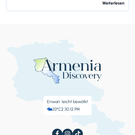
und bietet ihren Bewohnern so viel. Bangalore ist
Weiterlesen
berühmt für seine...
Eriwan: leicht bewölkt
33°C
2:30:13 PM