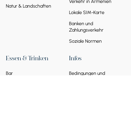
Verkehr in Armenien
Natur & Landschaften
Lokale SIM-Karte
Banken und
Zahlungsverkehr
Soziale Normen
Essen & Trinken
Infos
Bar
Bedingungen und
Richtlinien
Cafe
Häufig gestellte Fragen
Partner werden
© 2026 Armenia Discovery. Alle Rechte vorbehalten.