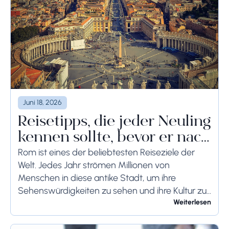
Juni 18, 2026
Reisetipps, die jeder Neuling
kennen sollte, bevor er nach
Rom reist
Rom ist eines der beliebtesten Reiseziele der
Welt. Jedes Jahr strömen Millionen von
Menschen in diese antike Stadt, um ihre
Sehenswürdigkeiten zu sehen und ihre Kultur zu
genießen. Wenn Sie demnächst einen Besuch in
Weiterlesen
Rom planen,...