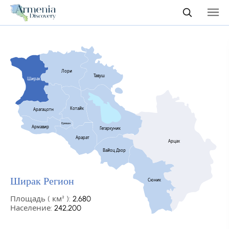
Лори
Тавуш
Ширак
Котайк
Арагацотн
Ереван
Армавир
Гегаркуник
Арарат
Арцах
Вайоц Дзор
Ширак Регион
Сюник
Площадь ( км² ):
2,680
Население:
242,200