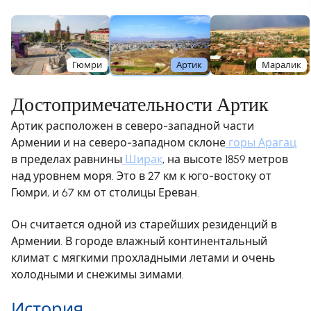
Гюмри
Артик
Маралик
Достопримечательности Артик
Артик расположен в северо-западной части
Армении и на северо-западном склоне
горы Арагац
в пределах равнины
Ширак
, на высоте 1859 метров
над уровнем моря. Это в 27 км к юго-востоку от
Гюмри, и 67 км от столицы Ереван.
Он считается одной из старейших резиденций в
Армении. В городе влажный континентальный
климат с мягкими прохладными летами и очень
холодными и снежимы зимами.
История