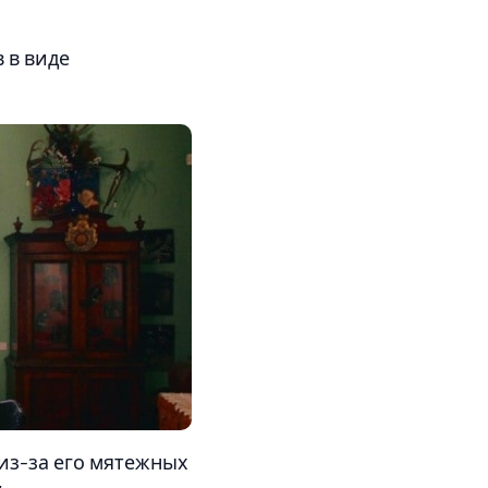
в в виде
из-за его мятежных