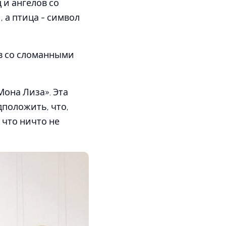
 и ангелов со
а птица - символ
ов со сломанными
она Лиза». Эта
положить, что,
 что ничто не