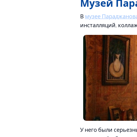
Музей Пар
В
музее Параджанов
инсталляций, коллаж
У него были серьезн