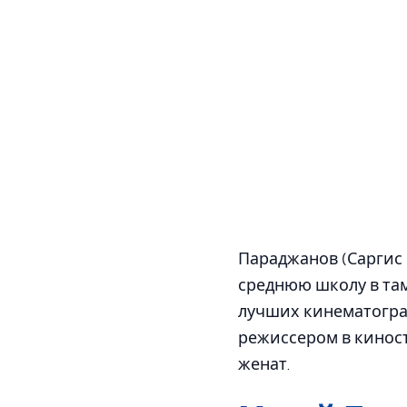
Параджанов (Саргис 
среднюю школу в там
лучших кинематограф
режиссером в киност
женат.