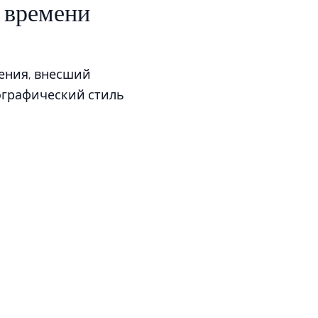
 времени
ения, внесший
ографический стиль