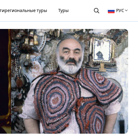
тирегиональные туры
Туры
РУС