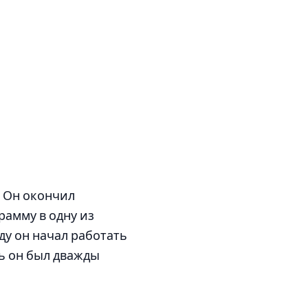
. Он окончил
рамму в одну из
ду он начал работать
ь он был дважды