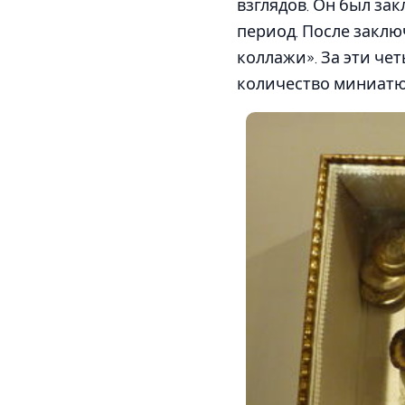
взглядов. Он был зак
период. После заклю
коллажи». За эти че
количество миниатю