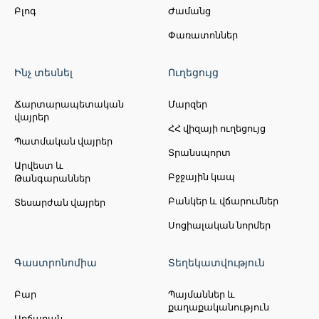
Բլոգ
Ժամանց
Փառատոններ
Ինչ տեսնել
Ուղեցույց
Ճարտարապետական
Մարզեր
վայրեր
ՀՀ վիզայի ուղեցույց
Պատմական վայրեր
Տրանսպորտ
Արվեստ և
Բջջային կապ
Թանգարաններ
Բանկեր և վճարումներ
Տեսարժան վայրեր
Սոցիալական նորմեր
Գաստրոնոմիա
Տեղեկատվություն
Բար
Պայմաններ և
քաղաքականություն
Սրճարան