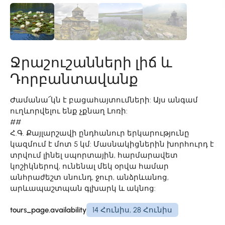
Ջրաշուշանների լիճ և
Դորբանտավանք
Ժամանա՜կն է բացահայտումների: Այս անգամ
ուղևորվելու ենք չքնաղ Լոռի:
##
Հ.Գ. Քայլարշավի ընդհանուր երկարությունը
կազմում է մոտ 5 կմ: Մասնակիցներին խորհուրդ է
տրվում լինել սպորտային, հարմարավետ
կոշիկներով, ունենալ մեկ օրվա համար
անհրաժեշտ սնունդ, ջուր, անձրևանոց,
արևապաշտպան գլխարկ և ակնոց:
tours_page.availability
14 Հունիս, 28 Հունիս