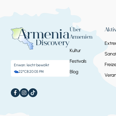
Über
Akti
Armenien
Extr
Kultur
Sanat
Festivals
Freize
Eriwan: leicht bewölkt
Blog
22°C
8:20:06 PM
Veran