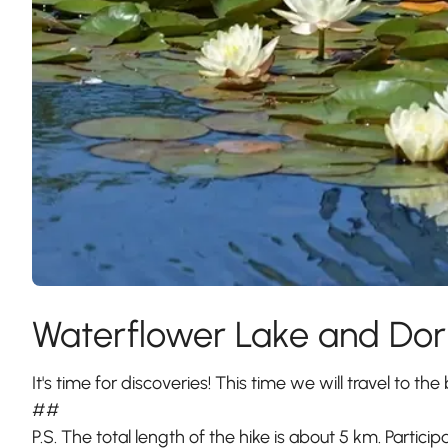
Waterflower Lake and Do
It's time for discoveries! This time we will travel to the b
##
P.S. The total length of the hike is about 5 km. Parti