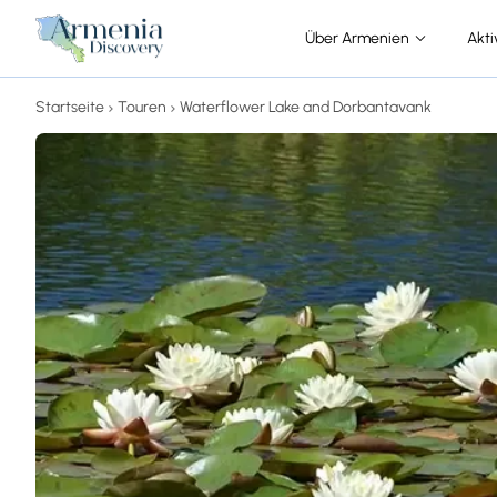
Über Armenien
Akti
Startseite
Touren
Waterflower Lake and Dorbantavank