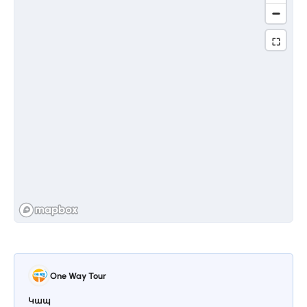
մատուռից, բաղնիքից եւ այլ աշխարհիկ
շինություններից։
Կանգառ 3.
Վահրամաշեն
Վահրամաշեն եկեղեցին միջնադարյան
հայկական եկեղեցի է, որը գտնվում է
Վահրամաշեն գյուղում, մոտ Ապարան
քաղաքին՝ Արագածոտնի մարզում։
Եկեղեցին կառուցվել է X դարում
Վահրամյան ընտանիքի կողմից, որի
անունով էլ ստացել է իր անվանումը։
Այն հանդիսանում է դասական
հայկական ճարտարապետության
One Way Tour
օրինակ՝ մեծ կենտրոնական գմբեթով և
խաչաձև նախագծով։ Եկեղեցին
Կապ