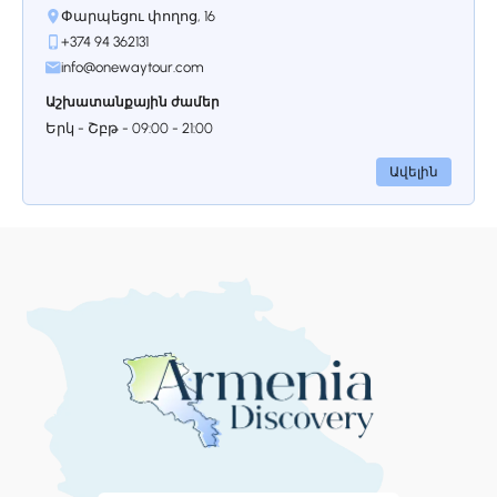
հայտնի է իր յուրահատուկ քարե
Փարպեցու փողոց, 16
փորագրություններով և բարի
+374 94 362131
ինտերիորով, որտեղ պահպանված է
info@onewaytour.com
նաև լավ պահպանված խաչքար (քարե
խաչ)։ Վահրամաշենը կարևոր
Աշխատանքային ժամեր
մշակութային և պատմական
Երկ - Շբթ - 09:00 - 21:00
հուշարձան է և ծառայում է որպես
վկայություն միջնադարյան
Ավելին
Հայաստանի ճարտարապետական
ժառանգության։
Կանգառ 4.
Սաղմոսավանք
13-րդ դարում թվագրվող կառույցներն
այնքան շատ են Հայաստանում։ Այս
մեկը Սաղմոսավանքն է։ Անվան մեջ