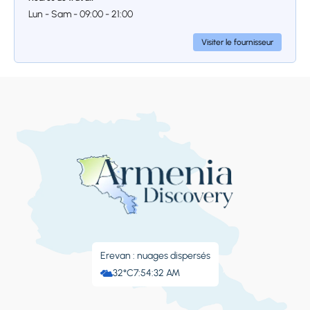
patrimoine architectural de l’Arménie de la
Lun - Sam - 09:00 - 21:00
période médiévale.
Visiter le fournisseur
Arrêt 4.
Monastère de
Saghmosavank
Il existe en Arménie de très nombreuses
structures datant du XIIIe siècle. Celle-ci est
le Saghmosavank. Cet ensemble monastique,
unique par son nom, est le seul au monde à
avoir reçu son nom des chants d'église et des
psaumes. Grâce à la fructueuse activité de
Erevan : nuages ​​dispersés
construction de la dynastie Vachoutian,
32°C
7:54:33 AM
souveraine de l'Arménie médiévale, ce
monastère possède deux églises, dont l'une