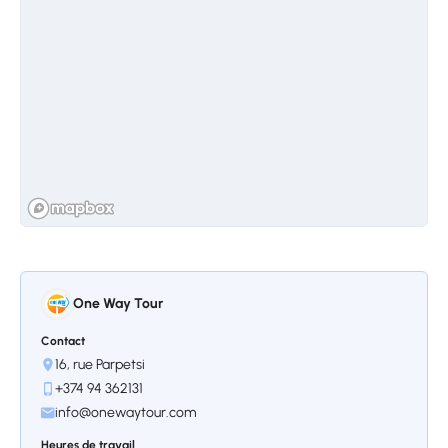
Arrêt 3.
Vahramashen
L’église de Vahramashen est une église
arménienne médiévale située dans le village
de Vahramashen, près d’Aparan, dans la
province d’Aragatsotn en Arménie. Elle a été
construite au Xe siècle par la famille
Vahramid, qui a donné son nom à l’église.
L’église est un exemple de l’architecture
arménienne classique, avec un grand dôme
One Way Tour
central et un plan cruciforme. Elle est réputée
pour ses sculptures sur pierre distinctives et
Contact
son intérieur élégant, qui comprend un
16, rue Parpetsi
khatchkar (croix de pierre) bien conservé.
+374 94 362131
Vahramashen est un site culturel et historique
info@onewaytour.com
important et constitue un témoignage du
Heures de travail