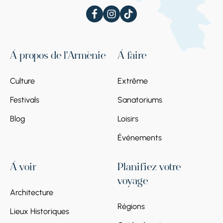
servait également de bibliothèque. La
bibliothèque et le vestibule, construits avec
des solutions d'ingénierie et d'architecture
complexes, sont particulièrement
remarquables.
À propos de l'Arménie
À faire
Culture
Extrême
Festivals
Sanatoriums
Blog
Loisirs
Événements
À voir
Planifiez votre
voyage
Architecture
Régions
Lieux Historiques