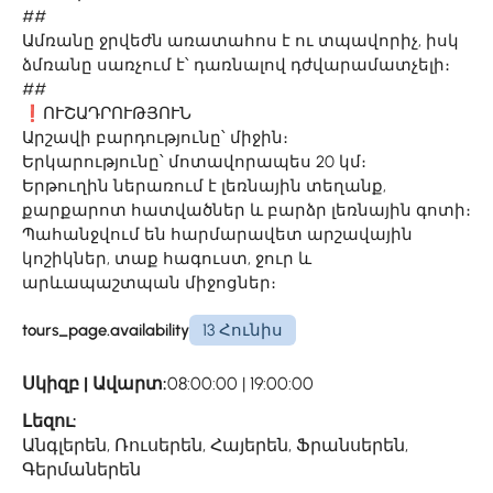
##
Ամռանը ջրվեժն առատահոս է ու տպավորիչ, իսկ
ձմռանը սառչում է՝ դառնալով դժվարամատչելի։
##
❗ՈՒՇԱԴՐՈՒԹՅՈՒՆ
Արշավի բարդությունը՝ միջին։
Երկարությունը՝ մոտավորապես 20 կմ։
Երթուղին ներառում է լեռնային տեղանք,
քարքարոտ հատվածներ և բարձր լեռնային գոտի։
Պահանջվում են հարմարավետ արշավային
կոշիկներ, տաք հագուստ, ջուր և
արևապաշտպան միջոցներ։
tours_page.availability
13 Հունիս
Սկիզբ | Ավարտ:
08:00:00 | 19:00:00
Լեզու:
Անգլերեն, Ռուսերեն, Հայերեն, Ֆրանսերեն,
Գերմաներեն