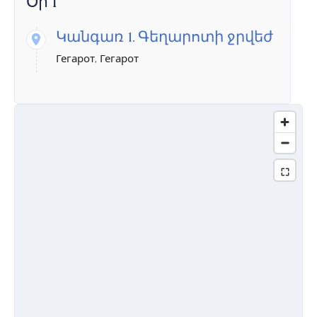
Օր 1
Կանգառ 1.
Գեղարոտի ջրվեժ
Гегарот, Гегарот