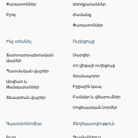
Փառատոններ
Առողջարաններ
Բլոգ
Ժամանց
Փառատոններ
Ինչ տեսնել
Ուղեցույց
Ճարտարապետական
Մարզեր
վայրեր
ՀՀ վիզայի ուղեցույց
Պատմական վայրեր
Տրանսպորտ
Արվեստ և
Բջջային կապ
Թանգարաններ
Բանկեր և վճարումներ
Տեսարժան վայրեր
Սոցիալական նորմեր
Գաստրոնոմիա
Տեղեկատվություն
Բար
Պայմաններ և