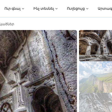
Ուր գնալ
Ինչ տեսնել
Ուղեցույց
Արտագ
րկածներ