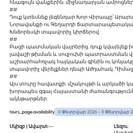
հնագույն վանքերին, միջնադարյան ամրոցնե
##
Դուք կտեսնեք լեգենդար Խոր Վիրապը՝ Արա
Նորավանքի ու Գեղարդի ճարտարապետական 
Խնձորեսկի տպավորիչ կիրճերով:
##
Բացի պատմական վայրերից, դուք կվայելեք
լավաշի թխման և սուջուխի պատրաստման վ
աշխարհահռչակ հայկական գինին ու կոնյակը
տպավորիչ վերելքներ դեպի Աժդահակ, Դիմաց
##
Այս տուրը հավատքի, մշակույթի և արկածի կա
խորապես զգալ Հայաստանի ժառանգությունն 
ակնթարթներ:
tours_page.availability
11 Փետրվար 2026 - 11 Փետրվար 2
Սկիզբ | Ավարտ:
—
Լեզու:
Անգլերե