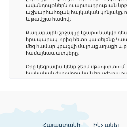
ավանդույթներն ու արտադրության նրբ
աշխարհահռչակ հայկական կոնյակը, որ
և թավշյա համով։
Քաղաքային շրջայցը կշարունակվի դ
հրապարակ, որից հետո կայցելենք Կա
մեզ համար կբացվի մայրաքաղաքի և 
համայնապատկերը։
Օրը կեզրափակենք ջերմ մթնոլորտում՝ ող
հայկական ժողովրդական երաժշտությ
Օր 2
Կանգառ 1.
Խոր Վիրապ
Մեր ճամփորդությունը սկսում ենք Խոր
Հայաստանի
Ինչ անել