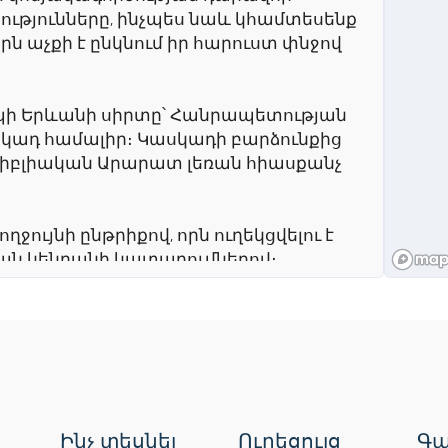
ությունները, ինչպես նաև կհամտեսենք
ն աչքի է ընկնում իր հարուստ փնջով
եպի Երևանի սիրտը՝ Հանրապետության
սկադ համալիր։ Կասկադի բարձունքից
բիբլիական Արարատ լեռան հիասքանչ
ջույնի ընթրիքով, որն ուղեկցվելու է
ան կենդանի կատարումներով։
 Վիրապի վանքից։ Այն հայտնի է որպես
Ինչ տեսնել
Ուղեցույց
Գա