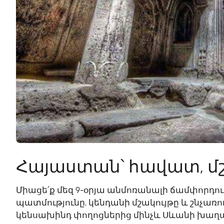
Հայաստան՝ հավատ, մ
Միացե՛ք մեզ 9-օրյա անմոռանալի ճամփորդու
պատմությունը, կենդանի մշակույթը և շնչառ
կենսախինդ փողոցներից մինչև Սևանի խաղաղ