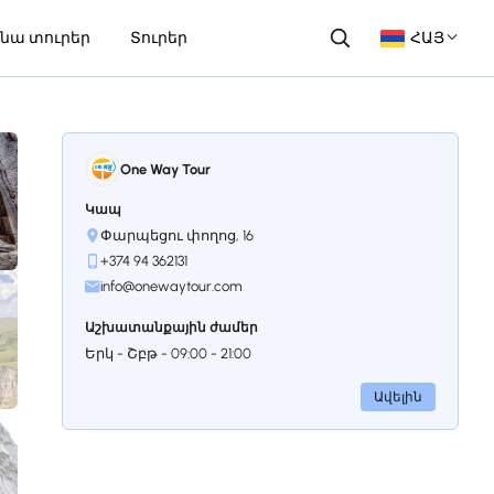
նա տուրեր
Տուրեր
ՀԱՅ
One Way Tour
Կապ
Փարպեցու փողոց, 16
+374 94 362131
info@onewaytour.com
Աշխատանքային ժամեր
Երկ - Շբթ - 09:00 - 21:00
Ավելին