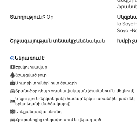
Ֆրանսե
Տևողություն:
9 Օր
Սկզբնա
1a Sayat
Sayat-No
Շրջագայության տեսակը:
Անձնական
Խմբի չ
Ներառում է
Էքսկուրսավար
Շշալցված ջուր
Մուտքի տոմսեր՝ ըստ ծրագրի
Տրանսֆեր դեպի օդանավակայան (ժամանում և մեկնում)
Կեցություն (երկտեղանի համար՝ երկու առանձին կամ մեկ
երկտեղանի մահճակալով)
Երեքանգամյա սնունդ
Հյուրանոցից տեղափոխում և վերադարձ