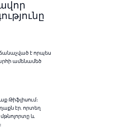
ավոր
ությունը
 ճանաչված է որպես
խարհի ամենամեծ
աք Թիֆլիսում։
աքն էր, որտեղ
 մթնոլորտը և
։