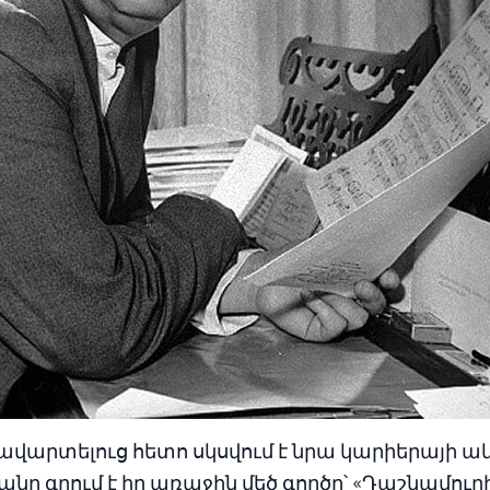
վարտելուց հետո սկսվում է նրա կարիերայի ա
անը գրում է իր առաջին մեծ գործը՝ «Դաշնամուրի