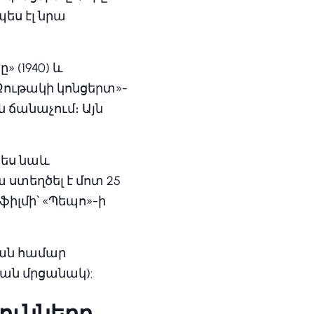
պես էլ նրա
 (1940) և
Ջութակի կոնցերտ»-
ճանաչում։ Այն
պես նաև
 ստեղծել է մոտ 25
ֆիլմի՝ «Պեպո»-ի
յան համար
ան մրցանակ):