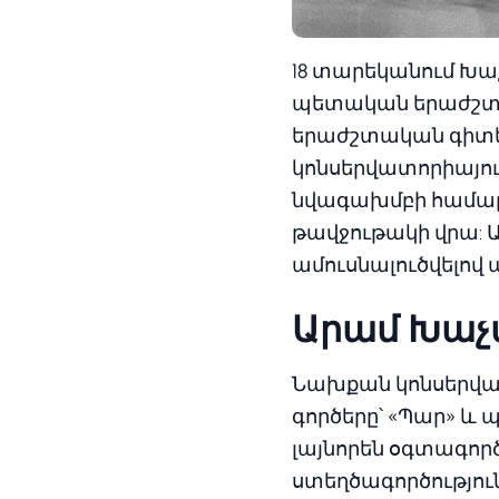
18 տարեկանում Խաչ
պետական երաժշտա
երաժշտական գիտել
կոնսերվատորիայու
նվագախմբի համար ն
թավջութակի վրա: 
ամուսնալուծվելով 
Արամ Խաչ
Նախքան կոնսերվատ
գործերը՝ «Պար» և 
լայնորեն օգտագոր
ստեղծագործություն