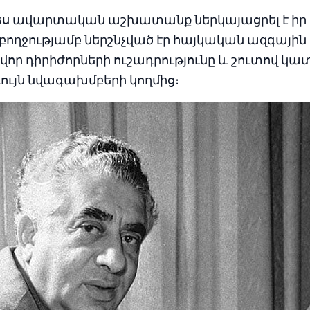
ս ավարտական աշխատանք ներկայացրել է իր
բողջությամբ ներշնչված էր հայկական ազգային
ավոր դիրիժորների ուշադրությունը և շուտով կա
ույն նվագախմբերի կողմից։