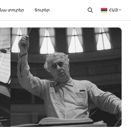
նա տուրեր
Տուրեր
ՀԱՅ