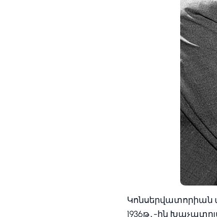
Կոնսերվատորիան ա
1936թ․-ին Խաչատրյ