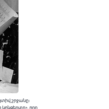
կտիվ շրջանը։
 կոնցերտը», որը