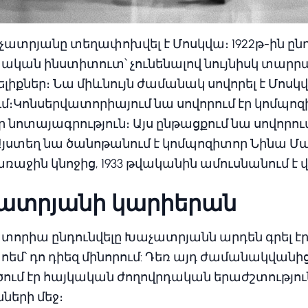
ատրյանը տեղափոխվել է Մոսկվա։ 1922թ-ին ընդո
կան ինստիտուտ՝ չունենալով նույնիսկ տար
իքներ։ Նա միևնույն ժամանակ սովորել է Մոսկ
մ։Կոնսերվատորիայում նա սովորում էր կոմպո
ոտայագրություն։ Այս ընթացքում նա սովորում
Այստեղ նա ծանոթանում է կոմպոզիտոր Նինա Մ
առաջին կնոջից, 1933 թվականին ամուսնանում է 
ատրյանի կարիերան
որիա ընդունվելը Խաչատրյանն արդեն գրել էր
պոեմ՝ դո դիեզ մինորում: Դեռ այդ ժամանակվա
ծում էր հայկական ժողովրդական երաժշտությու
ների մեջ։