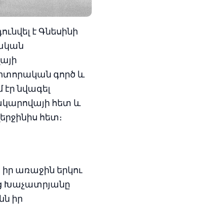
ւնվել է Գնեսինի
րական
վայի
զիտորական գործ և
 էր նվագել
ակարովայի հետ և
վերջինիս հետ։
 իր առաջին երկու
նից Խաչատրյանը
նն իր