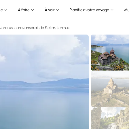
ie
À faire
À voir
Planifiez votre voyage
Mu
oratus, caravansérail de Selim, Jermuk