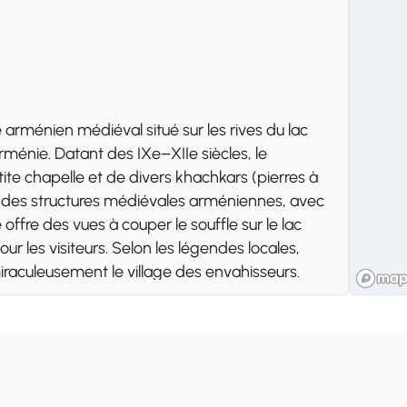
rménien médiéval situé sur les rives du lac
ménie. Datant des IXe–XIIe siècles, le
te chapelle et de divers khachkars (pierres à
que des structures médiévales arméniennes, avec
ffre des vues à couper le souffle sur le lac
our les visiteurs. Selon les légendes locales,
raculeusement le village des envahisseurs.
rel important, attirant à la fois les touristes et