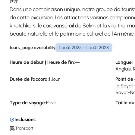
##
Dans une combinaison unique, notre groupe de touriste
de cette excursion. Les attractions voisines compren
khatchkars, le caravansérail de Selim et la ville ther
beauté naturelle et le patrimoine culturel de l’Arménie.
tours_page.availability
1 août 2025 - 1 août 2028
Heure de début | Heure de fin:
—
Langue:
Anglais, 
Durée de l'accord:
1 Jour
Point de 
1a Sayat
Sayat-No
Type de voyage:
Privé
Taille d
Inclusions
Transport