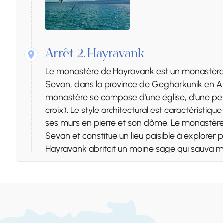
Arrêt 2.
Hayravank
Le monastère de Hayravank est un monastère a
Sevan, dans la province de Gegharkunik en Ar
monastère se compose d'une église, d'une peti
croix). Le style architectural est caractéristi
ses murs en pierre et son dôme. Le monastère o
Sevan et constitue un lieu paisible à explorer p
Hayravank abritait un moine sage qui sauva mi
Aujourd'hui, il demeure un site historique et cultu
les pèlerins.