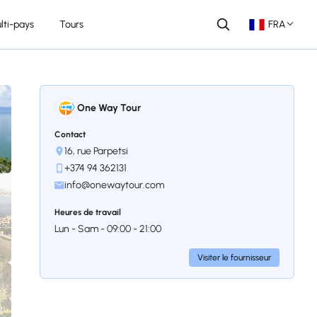
lti-pays
Tours
FRA
One Way Tour
Contact
16, rue Parpetsi
+374 94 362131
info@onewaytour.com
Heures de travail
Lun - Sam - 09:00 - 21:00
Visiter le fournisseur