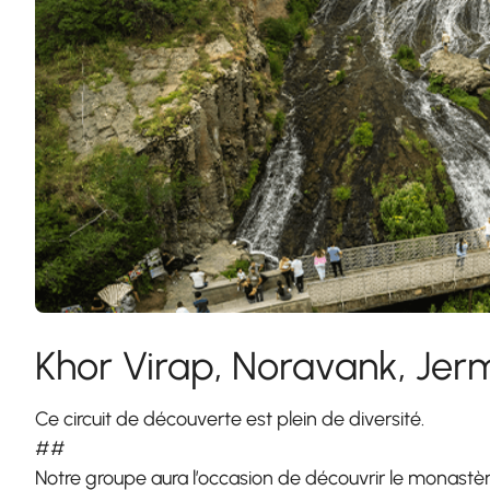
Khor Virap, Noravank, Jer
Ce circuit de découverte est plein de diversité.
##
Notre groupe aura l’occasion de découvrir le monastèr