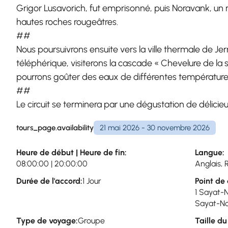
Grigor Lusavorich, fut emprisonné, puis Noravank, 
hautes roches rougeâtres.
##
Nous poursuivrons ensuite vers la ville thermale de Jer
téléphérique, visiterons la cascade « Chevelure de la 
pourrons goûter des eaux de différentes températures,
##
Le circuit se terminera par une dégustation de délicie
tours_page.availability
21 mai 2026 - 30 novembre 2026
Heure de début | Heure de fin:
Langue:
08:00:00 | 20:00:00
Anglais, 
Durée de l'accord:
1 Jour
Point de 
1 Sayat-
Sayat-No
Type de voyage:
Groupe
Taille d