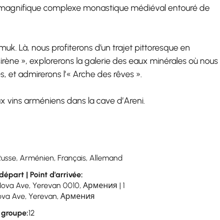
un magnifique complexe monastique médiéval entouré de
muk. Là, nous profiterons d’un trajet pittoresque en
sirène », explorerons la galerie des eaux minérales où nous
 et admirerons l’« Arche des rêves ».
ux vins arméniens dans la cave d’Areni.
Russe, Arménien, Français, Allemand
départ | Point d'arrivée:
Nova Ave, Yerevan 0010, Армения | 1
va Ave, Yerevan, Армения
u groupe:
12