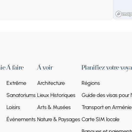
de. La cascade « Tresses de la Sirène », haute
un amour interdit. Selon cette légende, un
 bien-aimé, puis elle se transforme en pierre.
ie
À faire
À voir
Planifiez votre voy
d’eau, c’est pourquoi la cascade porte le nom
Extrême
Architecture
Régions
Sanatoriums
Lieux Historiques
Guide des visas pour 
Loisirs
Arts & Musées
Transport en Arménie
Événements
Nature & Paysages
Carte SIM locale
Banques et paiement