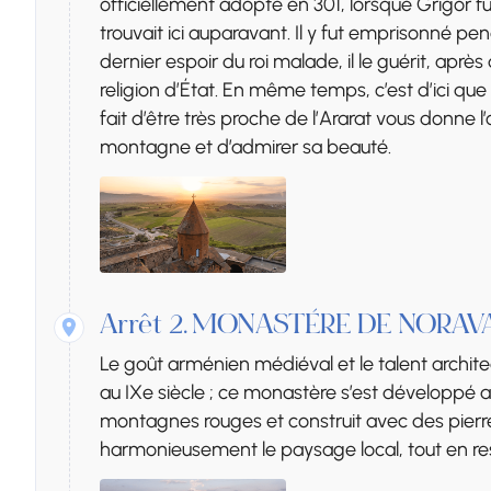
officiellement adopté en 301, lorsque Grigor fut
trouvait ici auparavant. Il y fut emprisonné pen
dernier espoir du roi malade, il le guérit, aprè
religion d’État. En même temps, c’est d’ici que 
fait d’être très proche de l’Ararat vous donne l’
montagne et d’admirer sa beauté.
Arrêt 2.
MONASTÈRE DE NORAV
Le goût arménien médiéval et le talent archit
au IXe siècle ; ce monastère s’est développé a
montagnes rouges et construit avec des pierr
harmonieusement le paysage local, tout en re