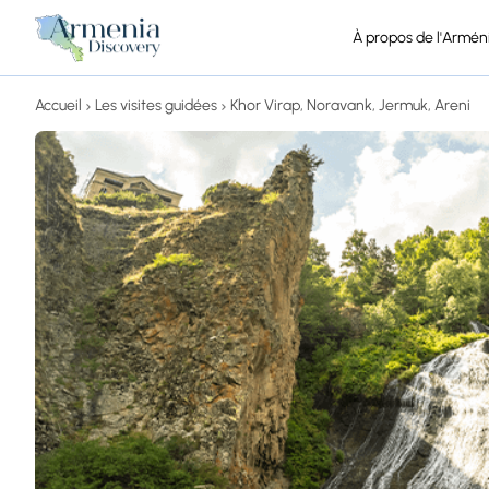
À propos de l'Armén
Accueil
Les visites guidées
Khor Virap, Noravank, Jermuk, Areni