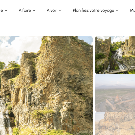
ie
À faire
À voir
Planifiez votre voyage
Mu