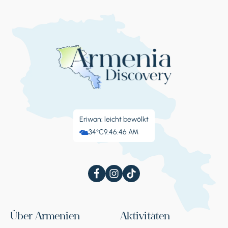
Stoppen 4.
Bogen der Träume
Nicht weit vom Wasserfall entfernt befindet
sich der Bogen der Träume. Dieses schöne
Naturdenkmal entstand auf natürliche Weise
und erhielt den Namen „Bogen der Träume“.
Es heißt, wenn man unter diesem Bogen
steht und sich etwas wünscht, geht es in
Erfüllung.
Eriwan: leicht bewölkt
34°C
9:46:47 AM
Stoppen 5.
Jermuk-Seilbahn
Die Seilbahn ist etwa 1 km lang und steigt auf
Über Armenien
Aktivitäten
eine Höhe von 2000 Metern an. Sie bietet