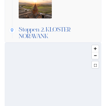
Stoppen 2.
KLOSTER
NORAVANK
Mittelalterlicher armenischer Geschmack und
architektonisches Talent verschmolzen in
Noravank. Dieses im 9. Jahrhundert
gegründete Kloster entwickelte sich im 13.
und 14. Jahrhundert. Umgeben von hohen
roten Bergen und aus Steinen gebaut, die
diesen Felsen entnommen wurden, ergänzt
Noravank harmonisch die lokale Landschaft
und bleibt in seiner Art einzigartig.