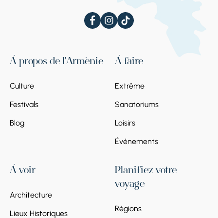
l’architecte T. Toramanian propose la forme
initiale réelle de l’église, ce qui a ensuite été
confirmé par d’autres faits historiques.
À propos de l'Arménie
À faire
Culture
Extrême
Festivals
Sanatoriums
Blog
Loisirs
Événements
À voir
Planifiez votre
voyage
Architecture
Régions
Lieux Historiques