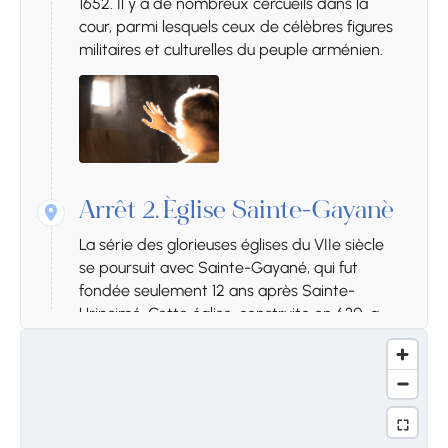
1652. Il y a de nombreux cercueils dans la
cour, parmi lesquels ceux de célèbres figures
militaires et culturelles du peuple arménien.
Arrêt 2.
Église Sainte-Gayané
La série des glorieuses églises du VIIe siècle
se poursuit avec Sainte-Gayané, qui fut
fondée seulement 12 ans après Sainte-
Hripsimé. Cette église, construite en 630, a
été édifiée sur la tombe d'une vierge
chrétienne morte en Arménie à la fin du IIIe
et au début du IVe siècle, soit environ 3 siècles
après sa mort. L'église a été restaurée en
1652. Il y a de nombreux cercueils dans la