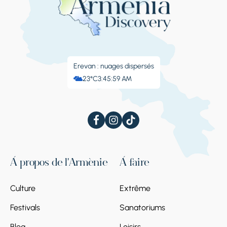
Erevan : nuages ​​dispersés
23°C
3:46:00 AM
À propos de l'Arménie
À faire
Culture
Extrême
Festivals
Sanatoriums
Blog
Loisirs