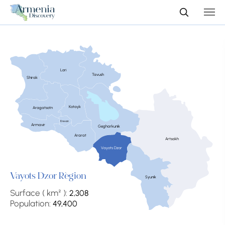
Lori
Tavush
Shirak
Kotayk
Aragatsotn
Erevan
Armavir
Gegharkunik
Ararat
Artsakh
Vayots Dzor
Vayots Dzor Région
Syunik
Surface ( km² ):
2,308
Population:
49,400