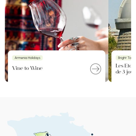
Armenia Holidays
Bright Tour
Les Étoil
Vine to Wine
de 3 jour