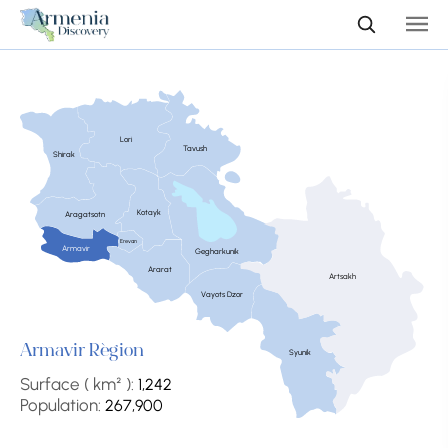
Lori
Tavush
Shirak
Kotayk
Aragatsotn
Erevan
Armavir
Gegharkunik
Ararat
Artsakh
Vayots Dzor
Armavir Région
Syunik
Surface ( km² ):
1,242
Population:
267,900