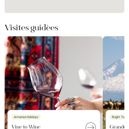
Visites guidées
Armenia Holidays
Bright Tour
Vine to Wine
Grande d