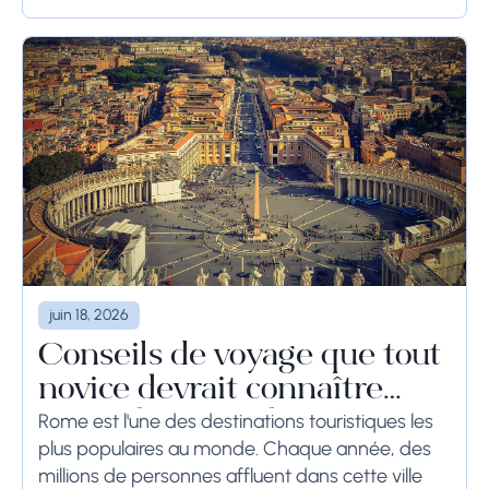
semaines, les...
juin 18, 2026
Conseils de voyage que tout
novice devrait connaître
avant de se rendre à Rome
Rome est l'une des destinations touristiques les
plus populaires au monde. Chaque année, des
millions de personnes affluent dans cette ville