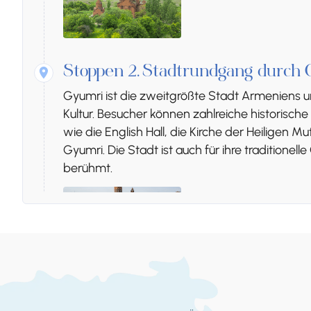
Stoppen 2.
Stadtrundgang durch
Gyumri ist die zweitgrößte Stadt Armeniens u
Kultur. Besucher können zahlreiche historisch
wie die English Hall, die Kirche der Heiligen 
Gyumri. Die Stadt ist auch für ihre traditionel
berühmt.
Stoppen 3.
Yot-Verk-Kirche
Unter den vielen Kirchen von Gyumri ist die gr