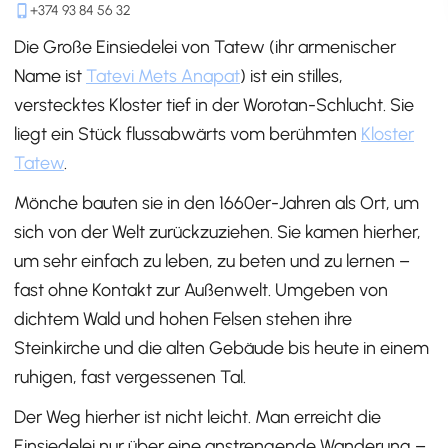
+374 93 84 56 32
Die Große Einsiedelei von Tatew (ihr armenischer
Name ist
Tatevi Mets Anapat
) ist ein stilles,
verstecktes Kloster tief in der Worotan-Schlucht. Sie
liegt ein Stück flussabwärts vom berühmten
Kloster
Tatew
.
Mönche bauten sie in den 1660er-Jahren als Ort, um
sich von der Welt zurückzuziehen. Sie kamen hierher,
um sehr einfach zu leben, zu beten und zu lernen –
fast ohne Kontakt zur Außenwelt. Umgeben von
dichtem Wald und hohen Felsen stehen ihre
Steinkirche und die alten Gebäude bis heute in einem
ruhigen, fast vergessenen Tal.
Der Weg hierher ist nicht leicht. Man erreicht die
Einsiedelei nur über eine anstrengende Wanderung –