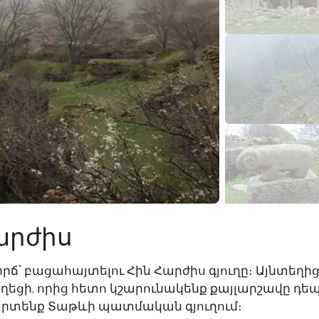
արժիս
րճ՝ բացահայտելու Հին Հարժիս գյուղը։ Այնտեղի
ղեցի, որից հետո կշարունակենք քայլարշավը դե
արտենք Տաթևի պատմական գյուղում։