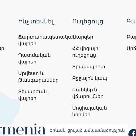
Ինչ տեսնել
Ուղեցույց
Գա
Ճարտարապետական
Մարզեր
Բա
վայրեր
եր
ՀՀ վիզայի
Սր
Պատմական
ուղեցույց
վայրեր
Տրանսպորտ
ր
Արվեստ և
Բջջային կապ
Թանգարաններ
Բանկեր և
Տեսարժան
վճարումներ
վայրեր
Սոցիալական
նորմեր
Երևան. ցրված ամպամածություն