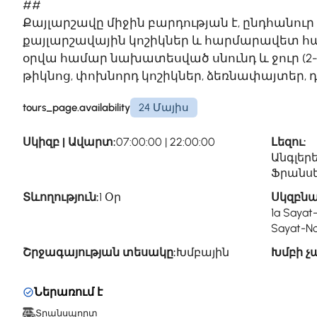
##
Քայլարշավը միջին բարդության է, ընդհանուր ե
քայլարշավային կոշիկներ և հարմարավետ հա
օրվա համար նախատեսված սնունդ և ջուր (2
թիկնոց, փոխնորդ կոշիկներ, ձեռնափայտեր,
tours_page.availability
24 Մայիս
Սկիզբ | Ավարտ:
07:00:00 | 22:00:00
Լեզու:
Անգլերե
Ֆրանսե
Տևողություն:
1 Օր
Սկզբնա
1a Sayat
Sayat-No
Շրջագայության տեսակը:
Խմբային
Խմբի չ
Ներառում է
Տրանսպորտ