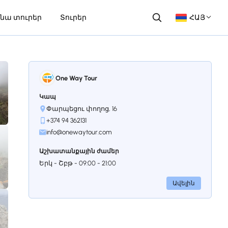
նա տուրեր
Տուրեր
ՀԱՅ
One Way Tour
Կապ
Փարպեցու փողոց, 16
+374 94 362131
info@onewaytour.com
Աշխատանքային ժամեր
Երկ - Շբթ - 09:00 - 21:00
Ավելին