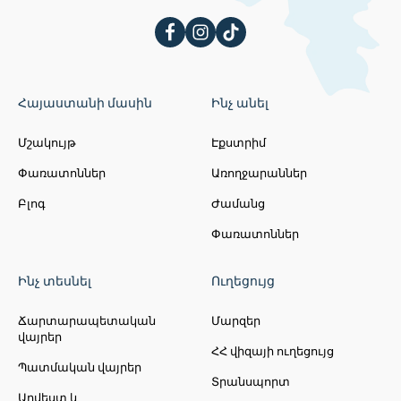
XVII դարեր): Դարերի ընթացքում վանքը
բազմիցս ավերվել է ու նորից
վերականգնվել։ Այժմյան կանգուն
տեսքը ավստրիահայ բարերար
Վլադիմիր Հարությունյանի շնորհիվ է։
Հայաստանի մասին
Ինչ անել
Մշակույթ
Էքստրիմ
Փառատոններ
Առողջարաններ
Բլոգ
Ժամանց
Փառատոններ
Ինչ տեսնել
Ուղեցույց
Ճարտարապետական
Մարզեր
վայրեր
ՀՀ վիզայի ուղեցույց
Պատմական վայրեր
Տրանսպորտ
Արվեստ և