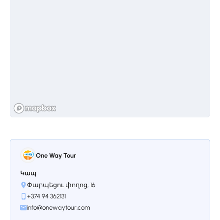
բազմաթիվ աստվածաշնչյան
տեսարաններով։ Մայրաքաղաք
Երեւանի անունը առաջին անգամ
արձանագրվել է հենց Սեւանավանքի
գմբեթի վրա։
Կանգառ 3.
Ծաղկաձոր
Ծաղկաձորը Հայաստանի
ամենագեղատեսիլ ու տուրիստական
քաղաքներից մեկն է։ Այն գեղեցիկ է
տարվա բոլոր եղանակներին ու սիրելի
վայր է ե'ւ տեղացիների, ե'ւ
զբոսաշրջիկների համար։ Ծաղկաձորը
հայտնի է Հայաստանի լավագույն
One Way Tour
առողջարանային կենտրոններով,
ժամանցի վայրերով, չքնաղ բնությամբ
Կապ
ու մշակութային կոթողներով։ Այն
Փարպեցու փողոց, 16
մայրաքաղաքից հեռու է ընդամենը 50
+374 94 362131
կմ։ Գտնվելով ծովի մակերևույթից 1840
info@onewaytour.com
մետր բարձրության վրա՝ Ծաղկաձորը