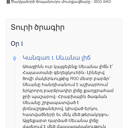
Ծաղկաձորի ճոպանուղու մուտքավճարը - 3500 AMD
Տուրի ծրագիր
Օր 1
Կանգառ 1.
Սևանա լիճ
Առաջինն ուր կայցելենք Սեւանա լիճն է՝
Հայաստանի գեղեցկուհին։ Լինելով
ծովի մակերևույթից 1900 մետր բարձր՝
Սեւանը հանդիսանում է աշխարհում
երկրորդ բարձրադիր լիճը քաղցրահամ
ջրի պաշարով։ Հրաբխային ծագման
Սեւանը շրջապատված է
լեռնաշղթաներով, կիսված երկու
հատվածների եւ մեկ մեծ թերակղզու։
Այցեքարտ դարձած Սեւանա լիճը
վայելում է մեծ մասսայականություն