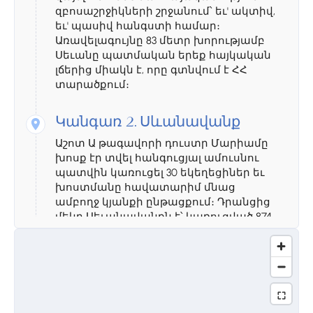
զբոսաշրջիկների շրջանում՝ եւ' ակտիվ,
եւ' պասիվ հանգստի համար։
Առավելագույնը 83 մետր խորությամբ
Սեւանը պատմական երեք հայկական
լճերից միակն է, որը գտնվում է ՀՀ
տարածքում։
Կանգառ 2.
Սևանավանք
Աշոտ Ա թագավորի դուստր Մարիամը
խոսք էր տվել հանգուցյալ ամուսնու
պատվին կառուցել 30 եկեղեցիներ եւ
խոստմանը հավատարիմ մնաց
ամբողջ կյանքի ընթացքում։ Դրանցից
մեկը Սեւանավանքն է՝ կառուցված 874
թվականին։ Դեռ 4-րդ դարում
հիմնադրված լինելով՝ Սեւանավանքն
իր զարգացումն ապրում է 9-րդ դարում։
Կանգուն երկու եկեղեցիներից զատ,
առանձնակի ուշադրության է արժանի
17-րդ դարի յուրահատուկ խաչքարը՝ իր