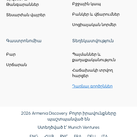
Բջջային կապ
Թանգարաններ
Բանկեր և վճարումներ
Տեսարժան վայրեր
Սոցիալական նորմեր
Գաստրոնոմիա
Տեղեկատվություն
Բար
Պայմաններ և
քաղաքականություն
Սրճարան
Հաճախակի տրվող
հարցեր
Դառնալ գործընկեր
2026 Armenia Discovery. Բոլոր իրավունքները
պաշտպանված են
Ստեղծված է՝
Munich Ventures
ENG
ՀԱՅ
РУС
FRA
DEU
ITA