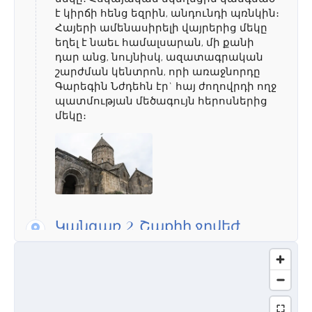
է կիրճի հենց եզրին, անդունդի պռնկին։
Հայերի ամենասիրելի վայրերից մեկը
եղել է նաեւ համալսարան, մի քանի
դար անց, նույնիսկ, ազատագրական
շարժման կենտրոն, որի առաջնորդը
Գարեգին Նժդեհն էր` հայ ժողովրդի ողջ
պատմության մեծագույն հերոսներից
մեկը։
Կանգառ 2.
Շաքիի ջրվեժ
Բնության աննկարագրելի
տեսարանները եզրափակում է Շաքիի
ջրվեժը։ 16 մետր բարձրությամբ ջրվեժը
պատմում է մի գեղեցիկ լեգենդ, ըստ
որի Շաքի անունով աղջիկը փրկվում է