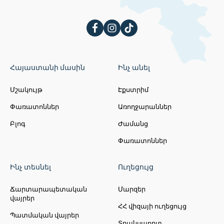
Հայաստանի մասին
Ինչ անել
Մշակույթ
Էքստրիմ
Փառատոններ
Առողջարաններ
Բլոգ
Ժամանց
Փառատոններ
Ինչ տեսնել
Ուղեցույց
Ճարտարապետական
Մարզեր
վայրեր
ՀՀ վիզայի ուղեցույց
Պատմական վայրեր
Տրանսպորտ