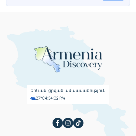
թվականին։ Դեռ 4-րդ դարում
հիմնադրված լինելով՝ Սեւանավանքն
իր զարգացումն ապրում է 9-րդ դարում։
Կանգուն երկու եկեղեցիներից զատ,
առանձնակի ուշադրության է արժանի
17-րդ դարի յուրահատուկ խաչքարը՝ իր
բազմաթիվ աստվածաշնչյան
տեսարաններով։ Մայրաքաղաք
Երեւանի անունը առաջին անգամ
արձանագրվել է հենց Սեւանավանքի
գմբեթի վրա։
Երևան. ցրված ամպամածություն
27°C
4:34:03 PM