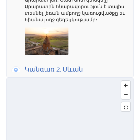
Արարատ լեռ։ Շատ մոտ գտնվելը
Արարատին հնարավորություն է տալիս
տեսնել լեռան ամբողջ կառուցվածքը եւ
հիանալ ողջ գեղեցկությամբ։
Կանգառ 2.
Սևան
Լինելով ծովի մակերևույթից 1900 մետր
բարձր՝ Սեւանը հանդիսանում է
աշխարհում երկրորդ բարձրադիր լիճը
քաղցրահամ ջրի պաշարով։
Հրաբխային ծագման Սեւանը
շրջապատված է լեռնաշղթաներով,
կիսված երկու հատվածների եւ մեկ մեծ
թերակղզու։ Այցեքարտ դարձած
Սեւանա լիճը վայելում է մեծ
մասսայականություն զբոսաշրջիկների