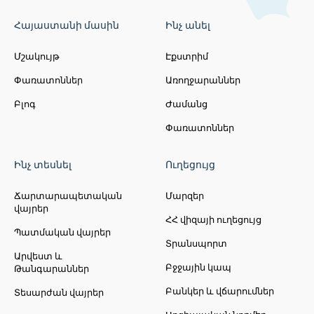
Հայաստանի մասին
Ինչ անել
Մշակույթ
Էքստրիմ
Փառատոններ
Առողջարաններ
Բլոգ
Ժամանց
Փառատոններ
Ինչ տեսնել
Ուղեցույց
Ճարտարապետական
Մարզեր
վայրեր
ՀՀ վիզայի ուղեցույց
Պատմական վայրեր
Տրանսպորտ
Արվեստ և
Բջջային կապ
Թանգարաններ
Բանկեր և վճարումներ
Տեսարժան վայրեր