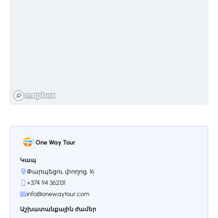
կառուցված լինելով հենց ժայռերից
վերցված քարից՝ Նորավանքը
ներդաշնակ լրացնում է տեղի
բնապատկերը՝ մնալով յուրահատուկ
իր տեսակի մեջ։"
Կանգառ 3.
Տաթև
Հայաստանի մշակույթի,
One Way Tour
ճարտարապետության եւ պատմության
մասին ճշգրիտ պատկերացում
Կապ
ունենալու համար Տաթեւի վանք
Փարպեցու փողոց, 16
այցելությունը պարտադիրներից է։ 906
+374 94 362131
թվականին կառուցված սբ.Պողոս-
info@onewaytour.com
Պետրոս եկեղեցին համարվում է
ժամանակի լավագույն կառույցներից
Աշխատանքային ժամեր