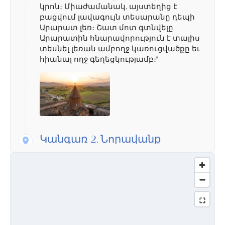
կրոն։ Միաժամանակ, այստեղից է
բացվում լավագույն տեսարանը դեպի
Արարատ լեռ։ Շատ մոտ գտնվելը
Արարատին հնարավորություն է տալիս
տեսնել լեռան ամբողջ կառուցվածքը եւ
հիանալ ողջ գեղեցկությամբ։"
Կանգառ 2.
Նորավանք
"Միջնադարյան հայկական ճաշակն ու
ճարտարապետական տաղանդը
միավորվել են Նորավանքի մեջ։
Հիմնադրված լինելով 9-րդ դարում՝ այս
վանքը իր զարգացմանն է հասնում 13-
14-րդ դարերում։ Շրջապատված
կարմրավուն գույնի բարձր լեռներով եւ