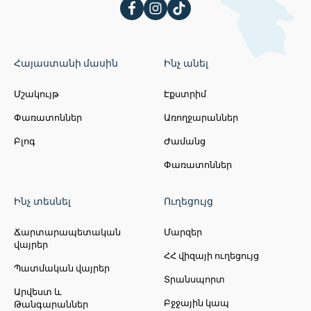
Հայաստանի մասին
Ինչ անել
Մշակույթ
Էքստրիմ
Փառատոններ
Առողջարաններ
Բլոգ
Ժամանց
Փառատոններ
Ինչ տեսնել
Ուղեցույց
Ճարտարապետական
Մարզեր
վայրեր
ՀՀ վիզայի ուղեցույց
Պատմական վայրեր
Տրանսպորտ
Արվեստ և
Բջջային կապ
Թանգարաններ