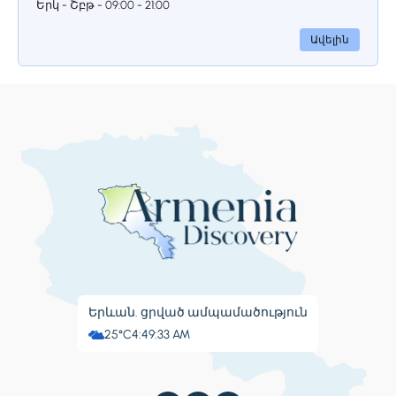
մեկը։ Հսկայական եկեղեցին կանգնած
Երկ - Շբթ - 09:00 - 21:00
է կիրճի հենց եզրին, անդունդի պռնկին։
Հայերի ամենասիրելի վայրերից մեկը
Ավելին
եղել է նաեւ համալսարան, մի քանի
դար անց, նույնիսկ, ազատագրական
շարժման կենտրոն, որի առաջնորդը
Գարեգին Նժդեհն էր` հայ ժողովրդի ողջ
պատմության մեծագույն հերոսներից
մեկը։
Երևան. ցրված ամպամածություն
25°C
4:49:34 AM