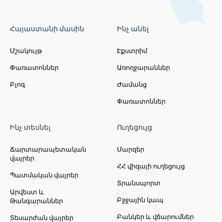
աստղադիտարան
Բյուրականի աստղադիտարանը
Հայաստանի մասին
Ինչ անել
Հայաստանի ամենակարևոր
աստղագիտական հետազոտական
Մշակույթ
Էքստրիմ
կենտրոններից մեկն է, որը գտնվում է
Արագածոտնի մարզում, Արագած լեռան
Փառատոններ
Առողջարաններ
հարավային կողմում։ Այն հիմնադրվել է
Բլոգ
Ժամանց
1946 թվականին, և դրա հիմնադիրն է
հայկական ճանաչված աստղաֆիզիկոս
Փառատոններ
Վիկտոր Ամբարսումյանը։ Բյուրականի
աստղադիտարանը հայտնի է իր
ներդրմամբ գալակտիկաների,
Ինչ տեսնել
Ուղեցույց
աստղերի ձևավորման և տիեզերական
երևույթների ուսումնասիրության
Ճարտարապետական
Մարզեր
վայրեր
գործում։ Այն оснащված է
ՀՀ վիզայի ուղեցույց
ժամանակակից տելեսկոպներով ու
Պատմական վայրեր
հետազոտական գործիքներով, այդ
Տրանսպորտ
թվում՝ 2.6 մետրանոց տելեսկոպով, որը
Արվեստ և
Բջջային կապ
Թանգարաններ
տարածաշրջանի ամենամեծներից է։
Բյուրականը նաև միջազգային
Բանկեր և վճարումներ
Տեսարժան վայրեր