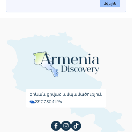
Սուրբ Աստվածածնին։ Տեղերի
Ավելին
ճարտարապետությունը աչքի է
ընկնում իր պարզությամբ և հմայքով՝
մեծ գմբեթով և
բարիկայրաքանդակներով։ Եկեղեցու
համալիրում կա մի քանի մատուռներ,
զանգակատուն և խաչքար (քարե խաչ)՝
եզակի դիզայններով։ Տեղեր монаստրը
հայտնի է իր խաղաղ շրջակայքով և
առաջարկում է շշմեցնող տեսարաններ
Արագած լեռան տարածաշրջանին։ Այն
մնում է կարևոր հոգևոր և
մշակութային հուշարձան Հայաստանի
համար։
Երևան. ցրված ամպամածություն
23°C
7:50:42 PM
Կանգառ 4.
Բյուրականի