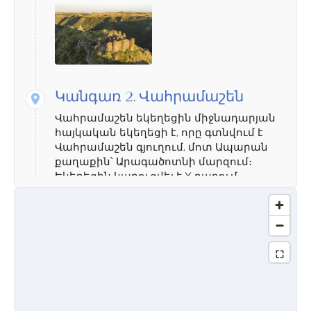
Կանգառ 2.
Վահրամաշեն
Վահրամաշեն եկեղեցին միջնադարյան
հայկական եկեղեցի է, որը գտնվում է
Վահրամաշեն գյուղում, մոտ Ապարան
քաղաքին՝ Արագածոտնի մարզում։
Եկեղեցին կառուցվել է X դարում
Վահրամյան ընտանիքի կողմից, որի
անունով էլ ստացել է իր անվանումը։
Այն հանդիսանում է դասական
հայկական ճարտարապետության
օրինակ՝ մեծ կենտրոնական գմբեթով և
խաչաձև նախագծով։ Եկեղեցին
հայտնի է իր յուրահատուկ քարե
փորագրություններով և բարի
ինտերիորով, որտեղ պահպանված է