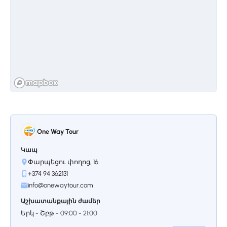
նաև լավ պահպանված խաչքար (քարե
խաչ)։ Վահրամաշենը կարևոր
մշակութային և պատմական
հուշարձան է և ծառայում է որպես
վկայություն միջնադարյան
Հայաստանի ճարտարապետական
ժառանգության։
One Way Tour
Կապ
Կանգառ 3.
Տեղեր
Փարպեցու փողոց, 16
Տեղեր եկեղեցին պատմական
+374 94 362131
հայկական եկեղեցի է, որը գտնվում է
info@onewaytour.com
Արագածոտնի մարզում, մոտ Աշտարակ
քաղաքին։ Մonaստրը հիմնադրվել է XII
Աշխատանքային ժամեր
դարում Օրբելյան ընտանիքի կողմից, և
Երկ - Շբթ - 09:00 - 21:00
դրա գլխավոր եկեղեցին նվիրված է