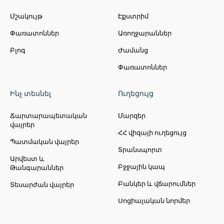
Մշակույթ
Էքստրիմ
Փառատոններ
Առողջարաններ
Բլոգ
Ժամանց
Փառատոններ
Ինչ տեսնել
Ուղեցույց
Ճարտարապետական
Մարզեր
վայրեր
ՀՀ վիզայի ուղեցույց
Պատմական վայրեր
Տրանսպորտ
Արվեստ և
Բջջային կապ
Թանգարաններ
Բանկեր և վճարումներ
Տեսարժան վայրեր
Սոցիալական նորմեր