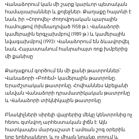
Վանաձորում կան մի շարք կարևոր պետական ​​
համալսարաններ և քոլեջներ։ Քաղաքը հայտնի է
նաև իր «Հորովել» ժողովրդական պարային
համույթով (հիմնադրված 1958 թ.), Վանաձորի
կամերային երգչախմբով (1989 թ.) և կամերային
նվագախմբով (1993): Վանաձորում են ձևավորվել
նաև Հայաստանում հանրահայտ ռոք խմբերից
մի քանիսը:
Քաղաքում գործում են մի քանի թատրոններ՝
Վանաձորի «Բոհեմ» կամերային թատրոնը,
Երաժշտական ​​թատրոնը, Հովհաննես Աբելյանի
անվան Վանաձորի դրամատիկական թատրոնը
և Վանաձորի տիկնիկային թատրոնը:
Բնակիչների սիրելի վայրերից մեկը կենտրոնից ոչ
հեռու գտնվող արհեստական ​​լիճն է: Այն
հատկապես մարդաշատ է ամռան շոգ օրերին,
երբ երեխաները, և ոչ միայն նրանք, լողում և