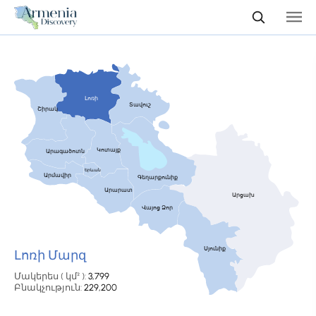
Լոռի
Տավուշ
Շիրակ
Կոտայք
Արագածոտն
Երևան
Արմավիր
Գեղարքունիք
Արարատ
Արցախ
Վայոց Ձոր
Սյունիք
Լոռի Մարզ
Մակերես ( կմ² ):
3,799
Բնակչություն:
229,200