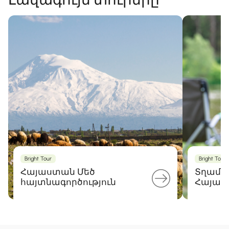
Լավագույն տուրերը
Bright Tour
Bright Tour
Հայաստան Մեծ
Տղամա
հայտնագործություն
Հայաս