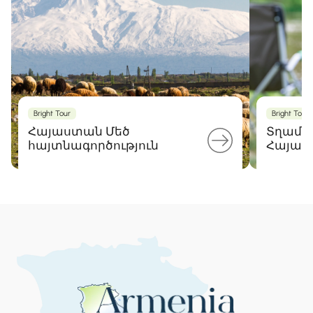
Bright Tour
Bright Tour
Հայաստան Մեծ
Տղամա
հայտնագործություն
Հայաս