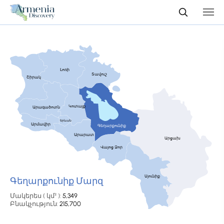
Լոռի
Տավուշ
Շիրակ
Կոտայք
Արագածոտն
Երևան
Արմավիր
Գեղարքունիք
Արարատ
Արցախ
Վայոց Ձոր
Սյունիք
Գեղարքունիք Մարզ
Մակերես ( կմ² ):
5,349
Բնակչություն:
215,700