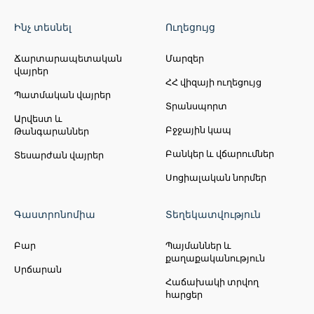
Ինչ տեսնել
Ուղեցույց
Ճարտարապետական
Մարզեր
վայրեր
ՀՀ վիզայի ուղեցույց
Պատմական վայրեր
Տրանսպորտ
Արվեստ և
Բջջային կապ
Թանգարաններ
Բանկեր և վճարումներ
Տեսարժան վայրեր
Սոցիալական նորմեր
Գաստրոնոմիա
Տեղեկատվություն
Բար
Պայմաններ և
քաղաքականություն
Սրճարան
Հաճախակի տրվող
հարցեր