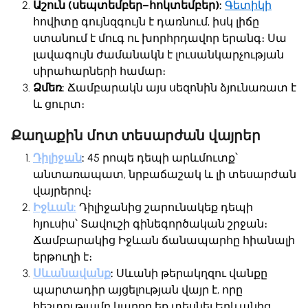
Աշուն (սեպտեմբեր–հոկտեմբեր):
Գետիկի
հովիտը գույնզգույն է դառնում, իսկ լիճը
ստանում է մուգ ու խորհրդավոր երանգ։ Սա
լավագույն ժամանակն է լուսանկարչության
սիրահարների համար։
Ձմեռ:
Ճամբարակն այս սեզոնին ձյունառատ է
և ցուրտ։
Քաղաքին մոտ տեսարժան վայրեր
Դիլիջան
:
45 րոպե դեպի արևմուտք՝
անտառապատ, նրբաճաշակ և լի տեսարժան
վայրերով։
Իջևան:
Դիլիջանից շարունակեք դեպի
հյուսիս՝ Տավուշի գինեգործական շրջան։
Ճամբարակից Իջևան ճանապարհը հիանալի
երթուղի է։
Սևանավանք
:
Սևանի թերակղզու վանքը
պարտադիր այցելության վայր է, որը
հեշտությամբ կարող եք տեսնել Երևանից