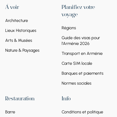
À voir
Planifiez votre
Arrêt 3.
Monastère de
voyage
Noravank
Architecture
Visitez le monastère de Noravank, l'un des
Régions
Lieux Historiques
plus beaux chefs-d'œuvre médiévaux
d'Arménie, niché au cœur des spectaculaires
Guide des visas pour
Arts & Musées
l'Arménie 2026
falaises rouges de Vayots Dzor. Ce monastère
est réputé pour son architecture élégante,
Nature & Paysages
Transport en Arménie
son atmosphère paisible et ses vues
imprenables sur le canyon environnant. Ce
Carte SIM locale
site allie à la perfection le patrimoine spirituel
Banques et paiements
arménien, l'histoire et la beauté saisissante de
la nature.
Normes sociales
Restauration
Info
Barre
Conditions et politique