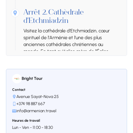
Arrêt 2.
Cathédrale
d'Etchmiadzin
Visitez la cathédrale d'Etchmiadzin, cœur
spirituel de l'Arménie et l'une des plus
anciennes cathédrales chrétiennes au
monde. En tant qu'église mère de l'Église
apostolique arménienne, elle revêt une
importance religieuse, historique et culturelle
considérable. Ce lieu sacré offre aux visiteurs
un lien profond avec le patrimoine chrétien et
Bright Tour
l'identité nationale de l'Arménie.
Contact
Avenue Sayat-Nova 25
+374 98 887 667
info@armenian.travel
Heures de travail
Lun - Ven - 11:00 - 18:30