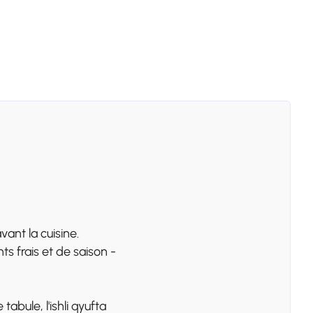
ant la cuisine.
s frais et de saison -
abule, l'ishli qyufta