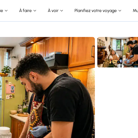
ie
À faire
À voir
Planifiez votre voyage
Mu