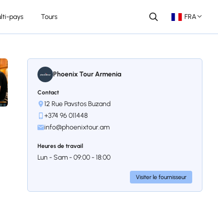
lti-pays
Tours
FRA
Phoenix Tour Armenia
Contact
12 Rue Pavstos Buzand
+374 96 011448
info@phoenixtour.am
Heures de travail
Lun - Sam - 09:00 - 18:00
Visiter le fournisseur