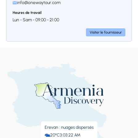
verrons également le magnifique complexe
info@onewaytour.com
de la Cascade, un chef-d’œuvre architectural
Heures de travail
monumental comportant plusieurs niveaux
Lun - Sam - 09:00 - 21:00
ornés d’installations d’art moderne.
Visiter le fournisseur
Jour 2
Arrêt 1.
Ville de Dilijan,
complexe du Vieux Dilijan
Nous nous rendrons à Dilijan, une ville souvent
surnommée la « seconde Suisse » pour ses
Erevan : nuages ​​dispersés
forêts luxuriantes, ses collines ondulantes et
20°C
3:03:22 AM
son charme alpin. Connue comme un refuge