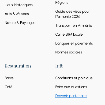
Régions
historique reflète un mélange de traditions
Lieux Historiques
artistiques, religieuses et urbaines façonnées
Guide des visas pour
Arts & Musées
au fil des siècles. Le principal monument
l'Arménie 2026
spirituel de la ville est la cathédrale de la
Nature & Paysages
Sainte-Mère-de-Dieu (Notre-Dame-des-
Transport en Arménie
Sept-Douleurs), située sur la place centrale
Carte SIM locale
de Gyumri. Construite au XIXe siècle, elle est
réputée pour sa pierre de tuf distinctive noire
Banques et paiements
et orange, ses arcs élégants et son intérieur
paisible. La cathédrale est l’un des sites
Normes sociales
religieux les plus importants du nord de
l’Arménie.
Restauration
Info
Barre
Conditions et politique
Café
Foire aux questions
Devenir partenaire