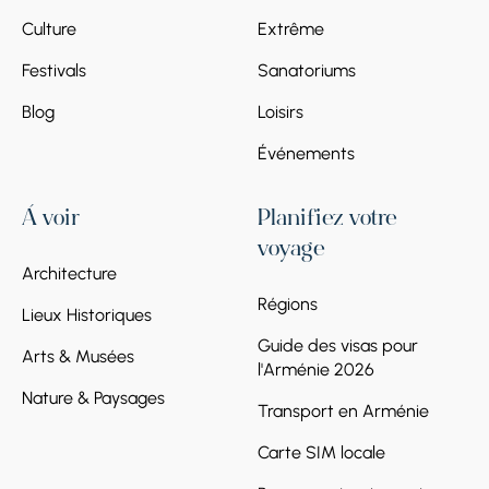
la ville de Gyumri, Forteresse
Culture
Extrême
Noire
Festivals
Sanatoriums
Гюмри, Гюмри
Blog
Loisirs
Événements
À voir
Planifiez votre
voyage
Architecture
Jour 7
Régions
Lieux Historiques
Arrêt 1.
Haghpat, Sanahin,
Guide des visas pour
Arts & Musées
l'Arménie 2026
grotte Mendz Er
Nature & Paysages
Лори,
Transport en Arménie
Carte SIM locale