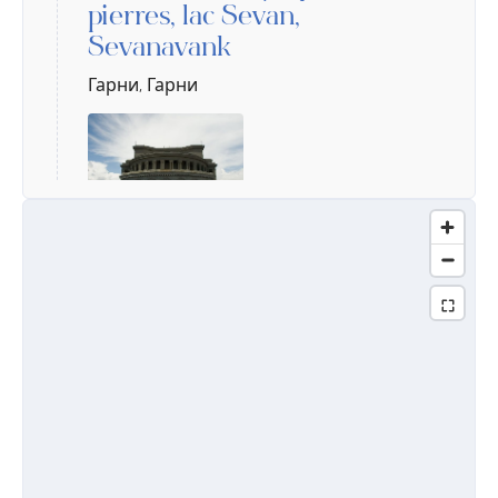
pierres, lac Sevan,
Sevanavank
Гарни, Гарни
Jour 3
Arrêt 1.
Khor Virap, Noravank,
cave et domaine viticole
d’Areni, ville et cascade de
Jermuk
Джермук, Джермук