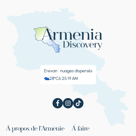
Ереван, Ереван
Arrêt 2.
Journée libre
Free Day
Erevan : nuages ​​dispersés
28°C
6:25:20 AM
Jour 6
À propos de l'Arménie
À faire
Arrêt 1.
Harichavank, visite de