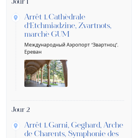
Jour 1
Arrêt 1.
Cathédrale
d’Etchmiadzine, Zvartnots,
marché GUM
Международный Аэропорт “Звартноц”,
Ереван
Jour 2
Arrêt 1.
Garni, Geghard, Arche
de Charents, Symphonie des