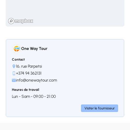
One Way Tour
Jour 4
Contact
Arrêt 1.
Stop
16, rue Parpetsi
+374 94 362131
info@onewaytour.com
Jour 5
Heures de travail
Lun - Sam - 09:00 - 21:00
Arrêt 1.
Arrivée - Tour de ville
Visiter le fournisseur
d’Erevan, Musée d’Histoire,
Vernissage