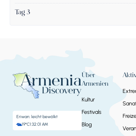
Tag 3
Stoppen 1.
Khor Virap, Noravank, 
Jermuk und Wasserfall
Джермук, Джермук
Über
Akti
Armenien
Extr
Kultur
Sanat
Tag 4
Festivals
Freize
Eriwan: leicht bewölkt
Stoppen 1.
Stop
Blog
19°C
1:32:02 AM
Veran