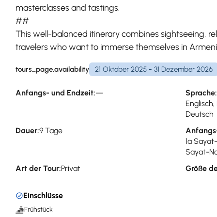
masterclasses and tastings.
##
This well-balanced itinerary combines sightseeing, re
travelers who want to immerse themselves in Armenia’
tours_page.availability
21 Oktober 2025 - 31 Dezember 2026
Anfangs- und Endzeit:
—
Sprache:
Englisch,
Deutsch
Dauer:
9 Tage
Anfangs
1a Sayat
Sayat-No
Art der Tour:
Privat
Größe de
Einschlüsse
Frühstück