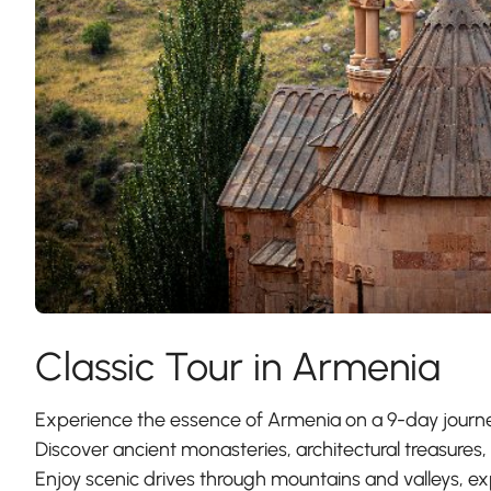
Classic Tour in Armenia
Experience the essence of Armenia on a 9-day journey 
Discover ancient monasteries, architectural treasures,
Enjoy scenic drives through mountains and valleys, exp