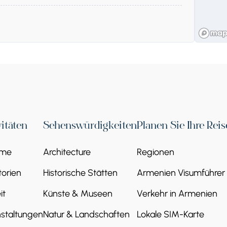
Weingut und Höhle Areni, Stadt
vitäten
Sehenswürdigkeiten
Planen Sie Ihre Reis
eme
Architecture
Regionen
orien
Historische Stätten
Armenien Visumführer
it
Künste & Museen
Verkehr in Armenien
staltungen
Natur & Landschaften
Lokale SIM-Karte