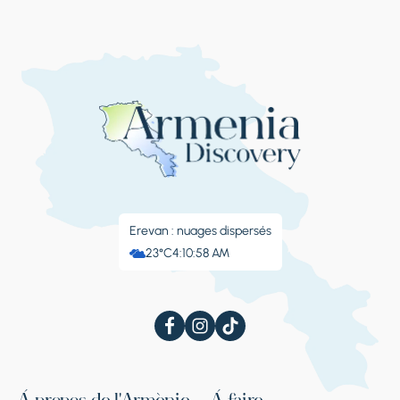
XVIIe siècle, célèbre pour ses fresques bien
conservées représentant des scènes
bibliques. Continuez jusqu'au domaine viticole
d'Asconi, une exploitation familiale connue
pour combiner la vinification traditionnelle
avec des méthodes modernes. Visite guidée
et dégustation de vins (3 échantillons), et
possibilité de découvrir l'hospitalité moldave.
Retour à Chisinau.
Erevan : nuages ​​dispersés
23°C
4:10:59 AM
Jour 4
Arrêt 1.
Domaine viticole