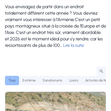
r
Vous envisagez de partir dans un endroit
l
totalement différent cette année ? Vous devriez
vraiment vous intéresser à l'Arménie.C'est un petit
C
pays montagneux situé à la croisée de l'Europe et de
l'Asie. C'est un endroit très sûr, vraiment abordable,
Pe
et 2026 est le moment idéal pour s'y rendre, car les
Ca
ressortissants de plus de 100...
Lire la suite
av
pa
ca
l'
vi
Tous
Extrême
Sanatoriums
Loisirs
Activités de Natu