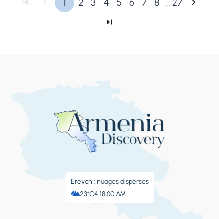
...
1
2
3
4
5
6
7
8
27
Erevan : nuages ​​dispersés
23°C
4:18:01 AM