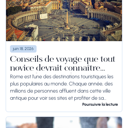
juin 18, 2026
Conseils de voyage que tout
novice devrait connaître
avant de se rendre à Rome
Rome est l'une des destinations touristiques les
plus populaires au monde. Chaque année, des
millions de personnes affluent dans cette ville
antique pour voir ses sites et profiter de sa
culture. Si vous prévoyez de visiter...
Poursuivre la lecture