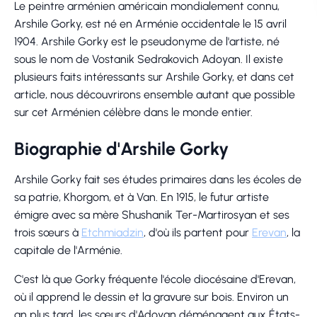
Le peintre arménien américain mondialement connu,
Arshile Gorky, est né en Arménie occidentale le 15 avril
1904. Arshile Gorky est le pseudonyme de l'artiste, né
sous le nom de Vostanik Sedrakovich Adoyan. Il existe
plusieurs faits intéressants sur Arshile Gorky, et dans cet
article, nous découvrirons ensemble autant que possible
sur cet Arménien célèbre dans le monde entier.
Biographie d'Arshile Gorky
Arshile Gorky fait ses études primaires dans les écoles de
sa patrie, Khorgom, et à Van. En 1915, le futur artiste
émigre avec sa mère Shushanik Ter-Martirosyan et ses
trois sœurs à
Etchmiadzin
, d'où ils partent pour
Erevan
, la
capitale de l'Arménie.
C'est là que Gorky fréquente l'école diocésaine d'Erevan,
où il apprend le dessin et la gravure sur bois. Environ un
an plus tard, les sœurs d'Adoyan déménagent aux États-