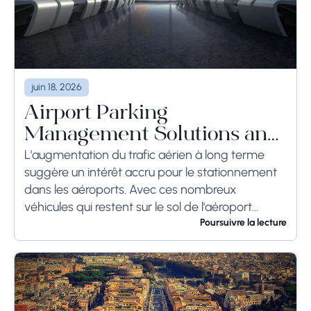
juin 18, 2026
Airport Parking
Management Solutions and
Systems
L'augmentation du trafic aérien à long terme
suggère un intérêt accru pour le stationnement
dans les aéroports. Avec ces nombreux
véhicules qui restent sur le sol de l'aéroport
pendant une longue période, voire des
Poursuivre la lecture
semaines, les...