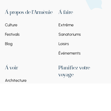
À propos de l'Arménie
À faire
Culture
Extrême
Festivals
Sanatoriums
Blog
Loisirs
Événements
À voir
Planifiez votre
voyage
Architecture
Régions
Lieux Historiques
Guide des visas pour
Arts & Musées
l'Arménie 2026
Nature & Paysages