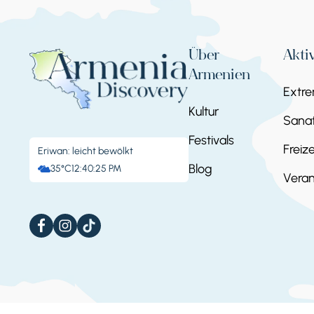
Über
Akti
Armenien
Extr
Kultur
Sanat
Festivals
Freize
Eriwan: leicht bewölkt
Blog
35°C
12:40:26 PM
Veran