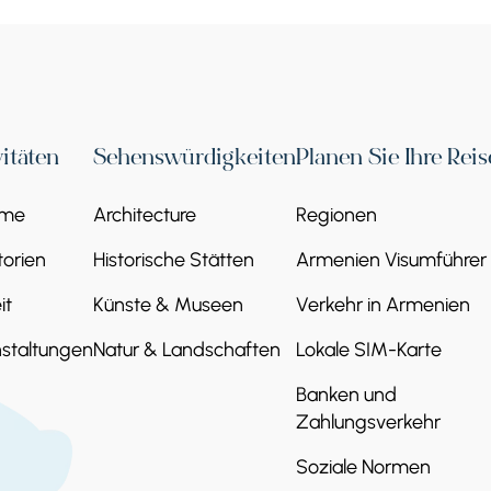
nj
arahunj, eine der geheimnisvollsten antiken Stätten Arme
vitäten
Sehenswürdigkeiten
Planen Sie Ihre Reis
ähistorischen Observatorien verglichen und fasziniert B
eme
Architecture
Regionen
besonderen Atmosphäre. Umgeben von den weiten Landsch
alte Vergangenheit, Legenden und archäologisches Erbe.
orien
Historische Stätten
Armenien Visumführer
it
Künste & Museen
Verkehr in Armenien
staltungen
Natur & Landschaften
Lokale SIM-Karte
Banken und
Zahlungsverkehr
Soziale Normen