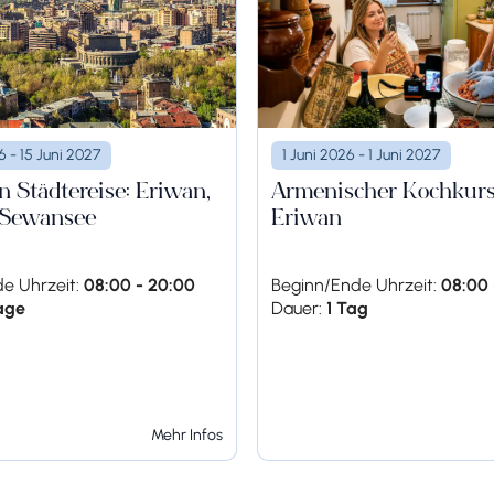
6 - 15 Juni 2027
1 Juni 2026 - 1 Juni 2027
 in der außergewöhnliche Spuren alter Weinbautraditione
 Städtereise: Eriwan,
Armenischer Kochkurs
 Sewansee
Eriwan
e Uhrzeit:
08:00 - 20:00
Beginn/Ende Uhrzeit:
08:00 
age
Dauer:
1 Tag
und verkosten verschiedene Weine.
Mehr Infos