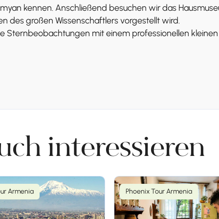
zumyan kennen. Anschließend besuchen wir das Hausmuse
des großen Wissenschaftlers vorgestellt wird.
ternbeobachtungen mit einem professionellen kleinen T
uch interessieren
eniens und seinen geheimnisvollen Denkmälern gewidmet.
our Armenia
Phoenix Tour Armenia
e Lage zwischen rosafarbenen Felsen und seine mittelalte