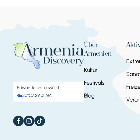
Stoppen 4.
Zorats Karer / Karahu
Besuchen Sie Zorats Karer, auch bekannt als K
Über
Akti
beeindruckende Steinmonument wird oft mit pr
Armenien
Extr
einzigartigen Steinformationen und seiner 
Karahunj eine spannende Reise in Armeniens 
Kultur
Sanat
Rückkehr nach Jerewan.
Festivals
Freize
Eriwan: leicht bewölkt
Blog
30°C
7:29:02 AM
Veran
Tag 3