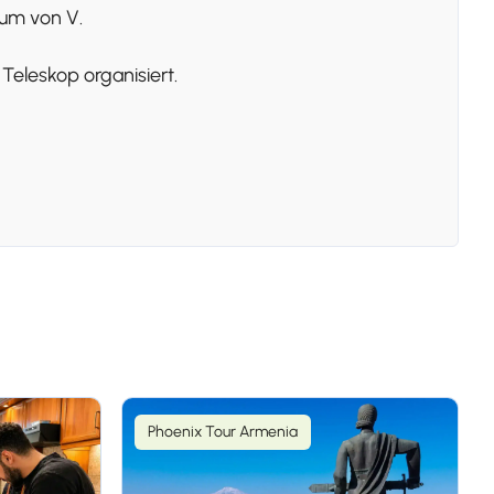
um von V.
eleskop organisiert.
 Wir besuchen das
Phoenix Tour Armenia
rliche Architektur