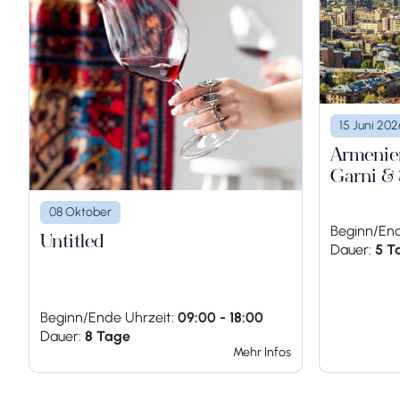
Stoppen 2.
Höhle Areni-1
15 Juni 202
Anschließend besuchen wir die Höhle Areni-1,
Armenien
Zivilisation entdeckt wurden.
Garni &
08 Oktober
Beginn/End
Untitled
Dauer:
5 T
Beginn/Ende Uhrzeit:
09:00 - 18:00
Stoppen 3.
Weindorf Areni
Dauer:
8 Tage
Im Weindorf Areni besuchen wir ein Weingut 
Mehr Infos