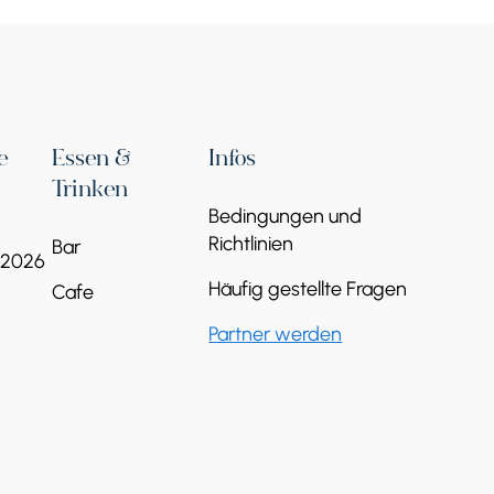
niens. Dieses
e
Essen &
Infos
esucher mit seinen
Trinken
Bedingungen und
aften Syuniks bietet
Richtlinien
Bar
 2026
Häufig gestellte Fragen
Cafe
Partner werden