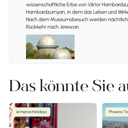
wissenschaftliche Erbe von Viktor Hambard
Hambardzumyan, in dem das Leben und Wirken 
Nach dem Museumsbesuch werden nächtliche S
Rückkehr nach Jerewan.
Tag 2
Das könnte Sie a
Stoppen 1.
Kloster Noravank
Der zweite Tag ist der alten Geschichte Arm
Armenia Holidays
Phoenix T
Kloster Noravank, das für seine beeindruckend
bekannt ist.