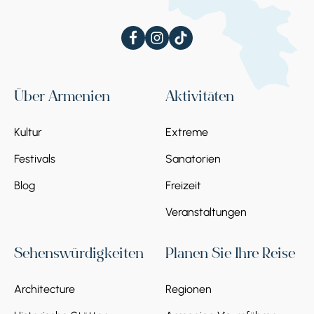
Nach dem Frühstück fahren wir vom Hotel in
Jermuk ab. Wir treffen unseren Reiseleiter in
der Hotellobby. Wir beginnen unsere Reise am
See
Sewansee, einem der größten
hochgelegenen Süßwasserseen der Welt.
Über Armenien
Aktivitäten
Weiter geht es in die bewaldete Tavush-
Region, wo wir den Ferienort Dilijan
Kultur
Extreme
besuchen, der oft als die "armenische
Schweiz" bezeichnet wird. Wir besuchen die
Festivals
Sanatorien
Altstadt, wo wir an einem Töpferkurs
teilnehmen werden.
Blog
Freizeit
Rückkehr nach Eriwan.
Veranstaltungen
Übernachtung im Hotel in Eriwan.
Sehenswürdigkeiten
Planen Sie Ihre Reise
Architecture
Regionen