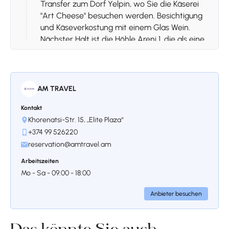
Transfer zum Dorf Yelpin, wo Sie die Käserei
"Art Cheese" besuchen werden. Besichtigung
und Käseverkostung mit einem Glas Wein.
Nächster Halt ist die Höhle Areni 1, die als eine
der ältesten Weinproduktionsstätten der
Welt bekannt ist und auf eine
jahrtausendealte Geschichte zurückblickt.
Weiterfahrt nach Jermuk, das für seine frische
AM TRAVEL
Luft, seine schöne Landschaft und sein
Kontakt
heilendes Mineralwasser bekannt ist.
Khorenatsi-Str. 15, „Elite Plaza“
Einchecken in Ihrem Hotel in Jermuk.
+374 99 526220
Nach dem Einchecken besuchen wir die
reservation@amtravel.am
berühmte Mineralwassergalerie, wo wir
Quellwasser mit unterschiedlichen
Arbeitszeiten
Temperaturen probieren, von denen jedes
Mo - Sa - 09:00 - 18:00
von denen angenommen wird, dass sie
einzigartige heilende Eigenschaften haben.
Anbieter besuchen
Freie Zeit zum Entspannen.
Übernachtung in Ihrem Hotel in Jermuk.