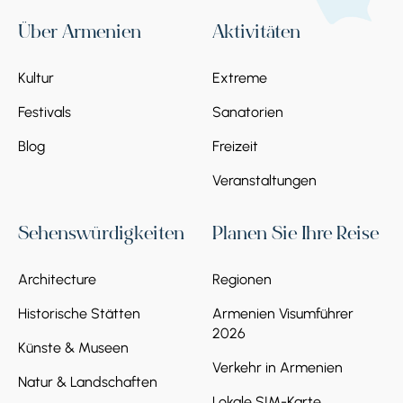
derzeit restauriert.
Über Armenien
Aktivitäten
Kultur
Extreme
Festivals
Sanatorien
Blog
Freizeit
Stoppen 5.
Schwarze Festung
Die Schwarze Festung ist eine
Veranstaltungen
Verteidigungsfestung aus schwarzem Stein.
Sie wurde 1834 nach dem Zweiten Russisch-
Sehenswürdigkeiten
Planen Sie Ihre Reise
Persischen Krieg erbaut. Besondere
Aufmerksamkeit verdient das
Architecture
Regionen
Entwässerungssystem, das die Mauern der
Festung vor Regen schützte. Die Schwarze
Historische Stätten
Armenien Visumführer
Festung, die heute in ein Touristenzentrum
2026
umgewandelt wurde, erinnert die Besucher
Künste & Museen
an ihre militärische Vergangenheit.
Verkehr in Armenien
Natur & Landschaften
Lokale SIM-Karte