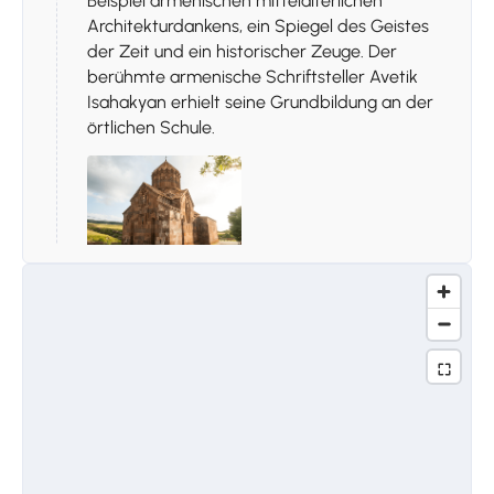
Beispiel armenischen mittelalterlichen
Architekturdankens, ein Spiegel des Geistes
der Zeit und ein historischer Zeuge. Der
berühmte armenische Schriftsteller Avetik
Isahakyan erhielt seine Grundbildung an der
örtlichen Schule.
Stoppen 2.
YOT VERK
Unter den vielen Kirchen von Gyumri ist die
größte die St.-Astvatsatsin- oder Yot-Verk-
Kirche (Sieben Wunden). Die asymmetrisch
gebaute Yot-Verk-Kirche wurde 1886 geweiht
und erhielt ihren einzigartigen volkstümlichen
Namen von der Ikone der Mariam