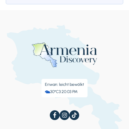
Jahrhundert, die den armenischen Stil
aufgreift. Während der Sowjetjahre wurde
die Kirche in ein Lagerhaus umgewandelt, und
das Erdbeben zerstörte die Kuppeln, die
glücklicherweise später restauriert wurden.
Stoppen 4.
KIRCHE ST.
AMENAPRKITCH
Eriwan: leicht bewölkt
Die 1873 erbaute Kirche wiederholt den
30°C
3:20:04 PM
Haupttempel von Ani, der ehemaligen
Hauptstadt Armeniens. Später diente sie
während der Sowjetjahre als Philharmonie.
Der 36 Meter hohe riesige Tempel wurde
beim Erdbeben von 1988 beschädigt. Er wird