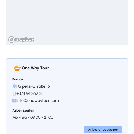
Astvatsatsin, die ihre sieben Wunden
darstellt. Die Ikone wurde aus Westarmenien
hierher gebracht, und später wurde
beschlossen, sie aus Sicherheitsgründen nach
Harichavank zu verlegen, doch die Menschen
von Gyumri ließen dies nicht zu und behielten
sie in ihrer Stadt. Die Yot-Verk-Kirche, die den
Hauptplatz der Stadt schmückt, ist eine von
zwei großen Kirchen, die zweite ist St.
Amenaprkich.
One Way Tour
Kontakt
Parpetsi-Straße 16
+374 94 362131
info@onewaytour.com
Stoppen 3.
ST. NSHAN
Arbeitszeiten
Mo - Sa - 09:00 - 21:00
St. Nshan ist die drittgrößte Kirche in Gyumri.
Sie ist eine weitere Kirche aus dem 19.
Anbieter besuchen