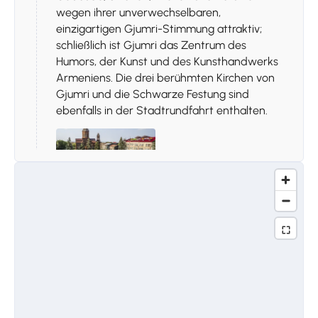
wegen ihrer unverwechselbaren,
einzigartigen Gjumri-Stimmung attraktiv;
schließlich ist Gjumri das Zentrum des
Humors, der Kunst und des Kunsthandwerks
Armeniens. Die drei berühmten Kirchen von
Gjumri und die Schwarze Festung sind
ebenfalls in der Stadtrundfahrt enthalten.
Stoppen 2.
Das Dzithoghonts-
Hausmuseum
Das Dzithoghonts-Hausmuseum ist eine
kulturelle und historische Stätte in der Region
Wajoz Dsor in Armenien. Es ist dem Leben
und Werk von Aram Chatschaturjan