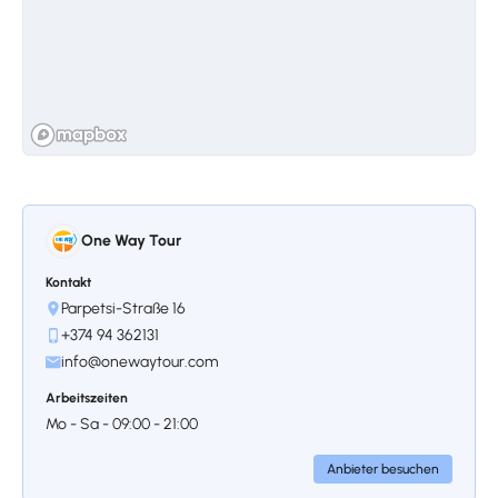
gewidmet, einem der größten Komponisten
Armeniens. Das Haus, einst der Wohnsitz
Chatschaturjans, wurde in ein Museum
umgewandelt, in dem Besucher
Ausstellungen zu seiner musikalischen
Karriere, seinen Kompositionen und seinen
Beiträgen zur armenischen und
internationalen Musik erkunden können. Das
Museum zeigt außerdem Erinnerungsstücke,
One Way Tour
Fotografien und persönliche Gegenstände
des Komponisten. Es dient sowohl als
Kontakt
Würdigung von Chatschaturjans Vermächtnis
Parpetsi-Straße 16
als auch als wertvolle kulturelle Ressource für
+374 94 362131
alle, die sich für die Geschichte der
info@onewaytour.com
armenischen Musik interessieren.
Arbeitszeiten
Mo - Sa - 09:00 - 21:00
Anbieter besuchen