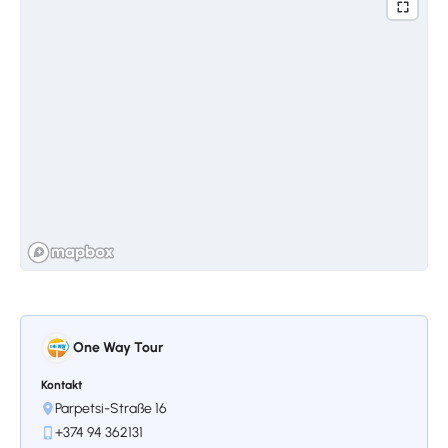
wurde über dem Grab einer christlichen
Jungfrau errichtet, die in Armenien Ende des
3. und Anfang des 4. Jahrhunderts starb,
etwa 3 Jahrhunderte nach ihrem Tod. Die
Kirche wurde 1652 restauriert. Auf dem Hof
befinden sich viele Särge, darunter die
berühmter Militär- und Kulturpersönlichkeiten
des armenischen Volkes.
Stoppen 3.
St. Hripsime
One Way Tour
Nach Ansicht von Experten gilt die
Kontakt
Architektur der Heiligen Hripsime als eines
Parpetsi-Straße 16
der besten armenischen Beispiele. Hier
+374 94 362131
wurden erstmals armenische Nischen