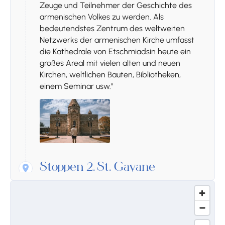
Zeuge und Teilnehmer der Geschichte des
armenischen Volkes zu werden. Als
bedeutendstes Zentrum des weltweiten
Netzwerks der armenischen Kirche umfasst
die Kathedrale von Etschmiadsin heute ein
großes Areal mit vielen alten und neuen
Kirchen, weltlichen Bauten, Bibliotheken,
einem Seminar usw."
Stoppen 2.
St. Gayane
Die Reihe der glorreichen Kirchen des 7.
Jahrhunderts setzt sich mit der Hl. Gajane
fort, die nur 12 Jahre nach der Hl. Hripsime
gegründet wurde. Diese 630 erbaute Kirche