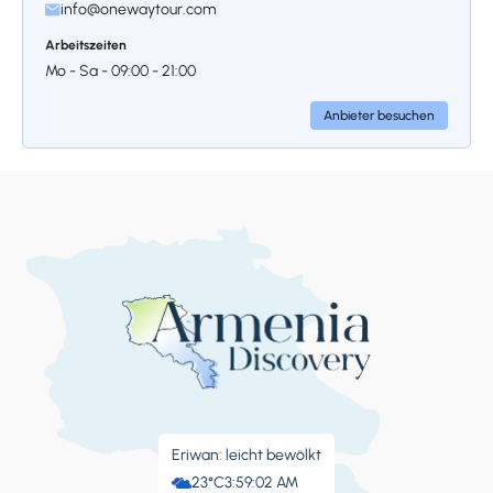
info@onewaytour.com
verwendet, die Erdbebensicherheit
gewährleisten. Der Bau der riesigen Kirche
Arbeitszeiten
wurde 618 abgeschlossen und hinterließ ein
Mo - Sa - 09:00 - 21:00
großes architektonisches Erbe, dessen Details
noch heute verwendet werden.
Anbieter besuchen
Stoppen 4.
Kathedrale von
Swartnoz
Obwohl Swartnoz zerstört wurde, bleibt es
hinsichtlich seiner spirituellen, kulturellen und
architektonischen Bedeutung einzigartig.
Diese nach den Engeln benannte gewaltige
Eriwan: leicht bewölkt
Kirche wurde 9 Jahre lang gebaut und 652
23°C
3:59:02 AM
geweiht. Der wunderbare Tempel mit einer