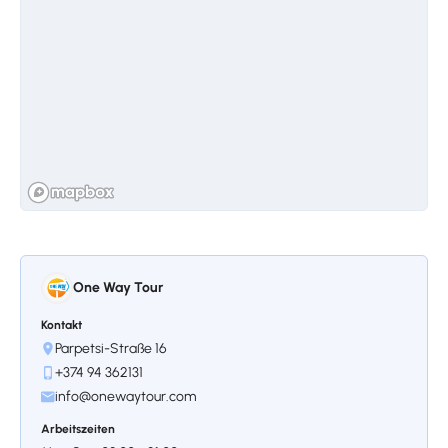
Stoppen 3.
Mughni
Die Kirche wurde von einer Gruppe von
Mönchen erbaut, die aus dem eine Meile
entfernten Hovhannavank umzogen, und der
Name Mughni leitet sich vom Wort „Meile“
selbst ab. Die heutige Kirche ist ein Bauwerk
aus dem 17. Jahrhundert mit einer
Kombination aus schwarzem und
One Way Tour
rosafarbenem Tuffstein. Die Skulpturen am
Eingang und an den Wänden der Kirche
Kontakt
sowie die stilistischen Lösungen machen die
Parpetsi-Straße 16
Kirchenarchitektur zu einem der besten
+374 94 362131
Beispiele des späten Mittelalters.
info@onewaytour.com
Arbeitszeiten