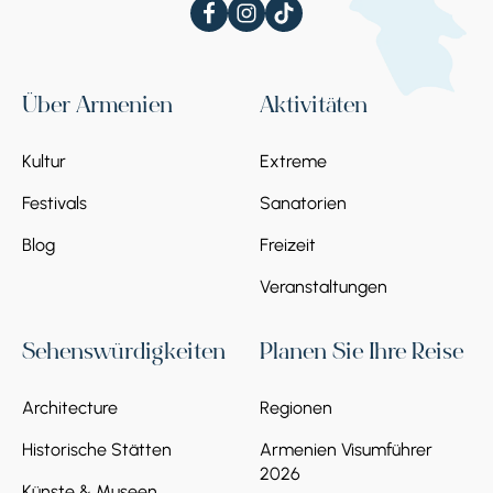
Erschaffung der Buchstaben das Alphabet-
Denkmal errichtet. Die 38 Buchstaben sind in
Form von Skulpturen dargestellt und stehen
auf einem kleinen Feld am Hang des Aragats,
Über Armenien
Aktivitäten
und hinter den Buchstaben stehen die
berühmtesten Gestalten der Kultur des
Kultur
Extreme
armenischen Volkes: Mesrop Maschtots und
Grigor Lusavorich.
Festivals
Sanatorien
Blog
Freizeit
Veranstaltungen
Sehenswürdigkeiten
Planen Sie Ihre Reise
Architecture
Regionen
Historische Stätten
Armenien Visumführer
2026
Künste & Museen