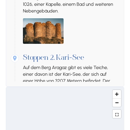
1026, einer Kapelle, einem Bad und weiteren
Nebengebäuden.
Stoppen 2.
Kari-See
Auf dem Berg Aragaz gibt es viele Teiche,
einer davon ist der Kari-See, der sich auf
einer Höhe von 3207 Metern befindet. Der
durch Eisformationen entstandene Kari-See
ist bis zu 8 Meter tief und hat sehr kaltes
Wasser. Die Oberfläche des Sees beträgt 0,12
km². Der Fluss Arkaschen entspringt an der
Westseite des Sees.