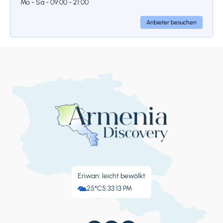
Mo - Sa - 09:00 - 21:00
Anbieter besuchen
Stoppen 4.
Kloster des
armenischen Alphabets
Der letzte Halt der Tour ist das Denkmal des
armenischen Alphabets. Schließlich gibt es
auf der Welt nicht mehr als 70 Alphabete,
und eines davon ist das armenische. Seit
seiner Entstehung im Jahr 405 sind die
armenischen Buchstaben und das
armenische Volk seit rund 1.600 Jahren
untrennbar miteinander verbunden. Als
Nation mit eigener Schrift haben die
Eriwan: leicht bewölkt
Armenier im Laufe ihrer Geschichte Tausende
25°C
5:33:14 PM
von Handschriften, Büchern und Zeitschriften
geschaffen und verbreitet. So wurde 2005
anlässlich des 1600. Jahrestages der