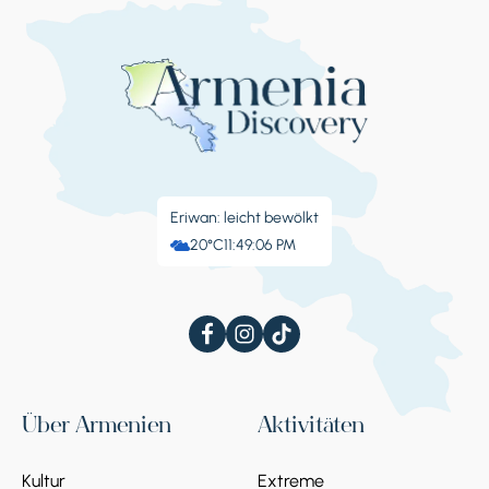
königliches Grab. Übrigens befindet sich hier
die älteste Akademie Armeniens. Zusammen
mit Haghbat gehörte Sanahin zu den ersten,
die unter den weltweiten Schutz der
UNESCO gestellt wurden.
Eriwan: leicht bewölkt
20°C
11:49:07 PM
Stoppen 4.
Mendz-Er-Höhle
Die Höhle befindet sich in Alaverdi, auf dem
Weg zum Kloster Sanahin. Der Komplex ist ein
Museumsrestaurant, von dem sich ein Teil in
der Höhle und der andere im Freien befindet.
Besucher können die schönen Ausblicke auf
Über Armenien
Aktivitäten
die Debed-Schlucht und die umliegenden
Siedlungen bewundern. Der Komplex bietet
Kultur
Extreme