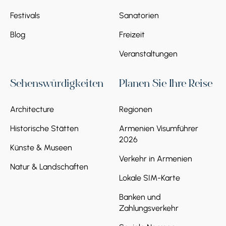
armenische und internationale Küche an.
Festivals
Sanatorien
Blog
Freizeit
Veranstaltungen
Stoppen 5.
Odzun
Sehenswürdigkeiten
Planen Sie Ihre Reise
Hier werden wir die Kirche St. Astvatatsin aus
Architecture
Regionen
dem 6. Jahrhundert sehen.
Historische Stätten
Armenien Visumführer
2026
Künste & Museen
Verkehr in Armenien
Natur & Landschaften
Lokale SIM-Karte
Banken und
Zahlungsverkehr