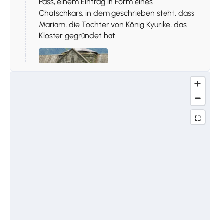
Pass, einem Eintrag in Form eines
Chatschkars, in dem geschrieben steht, dass
Mariam, die Tochter von König Kyurike, das
Kloster gegründet hat.
Stoppen 2.
Haghpat
Haghbat liegt in der Nähe von Sanahin und
ist ein weitläufiger Klosterkomplex mit vielen
Kirchen sowie religiösen und weltlichen
Gebäuden. Die erste Kirche, Surb Nshan,
wurde 976 erbaut. Die größte Bibliothek
Armeniens befand sich in Haghbat, wo es
eine besondere Art gab, Bücher
aufzubewahren. Sie wurden in Öffnungen