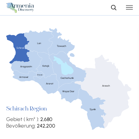
Lori
Tawusch
Schirak
Kotajk
Aragazotn
Eriwan
Armawir
Gecharkunik
Ararat
Arzach
Wajoz Dsor
Schirach Region
Sjunik
Gebiet ( km² ):
2,680
Bevölkerung:
242,200