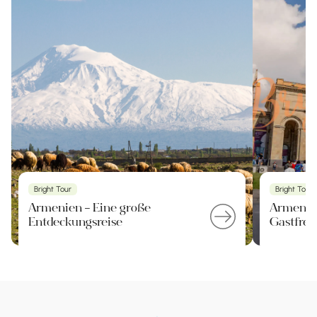
Bright Tour
Bright Tour
Armenien – Eine große
Armenie
Entdeckungsreise
Gastfreu