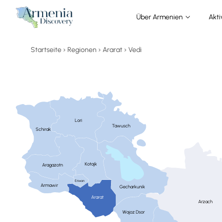
Über Armenien
Akti
Startseite
Regionen
Ararat
Vedi
Lori
Tawusch
Schirak
Kotajk
Aragazotn
Eriwan
Armawir
Gecharkunik
Ararat
Arzach
Wajoz Dsor