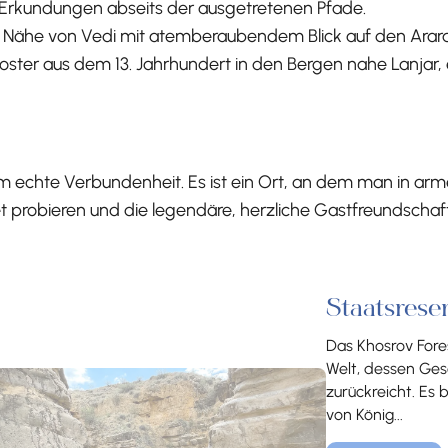
r Erkundungen abseits der ausgetretenen Pfade.
er Nähe von Vedi mit atemberaubendem Blick auf den Arara
loster aus dem 13. Jahrhundert in den Bergen nahe Lanjar
m echte Verbundenheit. Es ist ein Ort, an dem man in ar
robieren und die legendäre, herzliche Gastfreundschaft
Staatsres
Das Khosrov Fore
Welt, dessen Gesc
zurückreicht. Es 
von König...