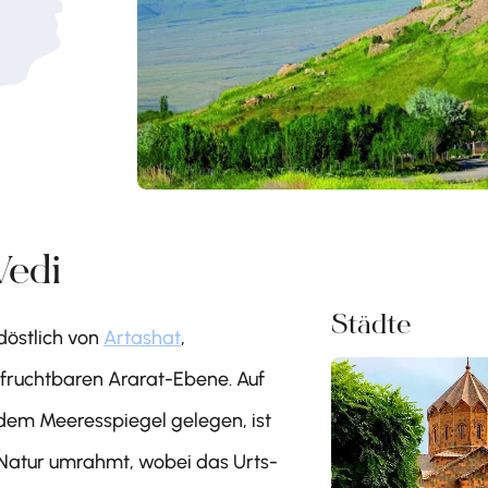
Vedi
Städte
döstlich von
Artashat
,
 fruchtbaren Ararat-Ebene. Auf
dem Meeresspiegel gelegen, ist
Natur umrahmt, wobei das Urts-