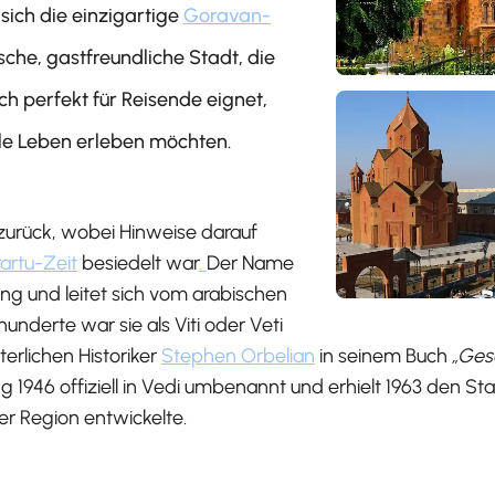
sich die einzigartige
Goravan-
sche, gastfreundliche Stadt, die
ch perfekt für Reisende eignet,
le Leben erleben möchten.
zurück, wobei Hinweise darauf
artu-Zeit
besiedelt war
.
Der Name
ng und leitet sich vom arabischen
underte war sie als Viti oder Veti
rlichen Historiker
Stephen Orbelian
in seinem Buch
„Ges
 1946 offiziell in Vedi umbenannt und erhielt 1963 den Sta
er Region entwickelte.